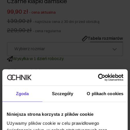
Czarne klapki damskie
99,90 zł
-
cena aktualna
139,90 zł
-
najniższa cena z 30 dni przed obniżką
229,90 zł
-
cena regularna
Tabela rozmiarów
Wybierz rozmiar
Wysyłka w 1 dzień roboczy
Opis produktu
Szczegóły
Zgoda
Szczegóły
O plikach cookies
Skład
Niniejsza strona korzysta z plików cookie
Używamy plików cookie w celu prawidłowego
Opinie