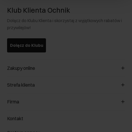
Klub Klienta Ochnik
Dołącz do Klubu Klienta i skorzystaj z wyjątkowych rabatów i
przywilejów!
Dołącz do Klubu
Zakupy online
Zarządzaj cookies
Strefa klienta
O sklepie
Regulamin
Klub Klienta
Firma
Formy płatności
Regulamin promocji
Koszty dostawy
Reklamacje
O nas
Jak dokonać zwrotu?
Kontakt
Zwróć produkty
Kariera
Pielęgnacja skóry
Salony