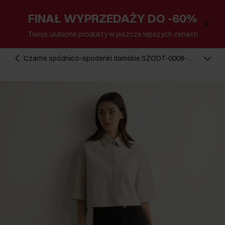
FINAŁ WYPRZEDAŻY DO -60%
Twoje ulubione produkty w jeszcze lepszych cenach
Czarne spódnico-spodenki damskie SZODT-0008-
99(W26)