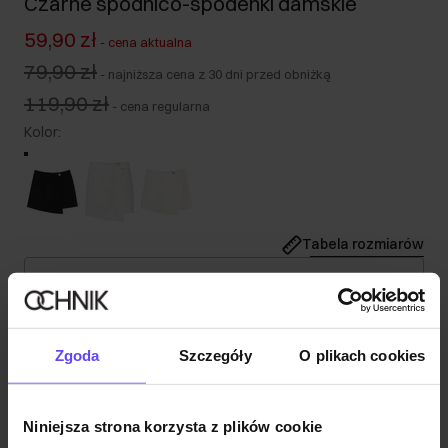
Czarne spódnico-spodenki damskie
59,90 zł
-
cena aktualna
79,90 zł
-
najniższa cena z 30 dni przed obniżką
119,90 zł
-
cena regularna
Kolor
:
Tabela rozmiarów
Wybierz rozmiar
Nasza modelka ma 176 cm wzrostu i nosi rozmiar S.
Wysyłka w 1 dzień roboczy
Zgoda
Szczegóły
O plikach cookies
Opis produktu
Niniejsza strona korzysta z plików cookie
Skład