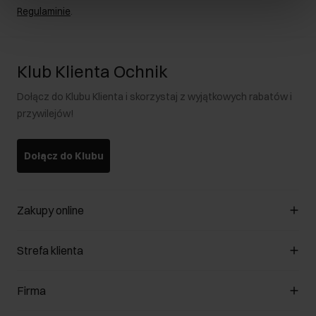
Regulaminie
.
Klub Klienta Ochnik
Dołącz do Klubu Klienta i skorzystaj z wyjątkowych rabatów i
przywilejów!
Dołącz do Klubu
Zakupy online
Zarządzaj cookies
Strefa klienta
O sklepie
Regulamin
Klub Klienta
Firma
Formy płatności
Regulamin promocji
Koszty dostawy