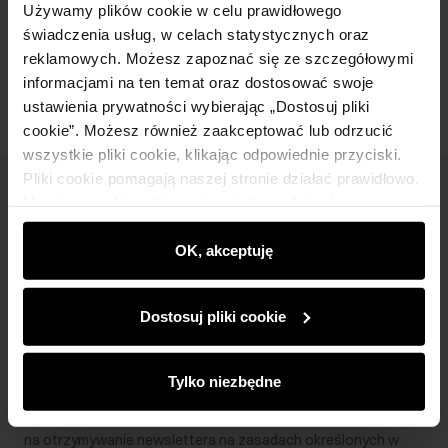
Używamy plików cookie w celu prawidłowego
świadczenia usług, w celach statystycznych oraz
Opinie
reklamowych. Możesz zapoznać się ze szczegółowymi
informacjami na ten temat oraz dostosować swoje
ustawienia prywatności wybierając „Dostosuj pliki
cookie”. Możesz również zaakceptować lub odrzucić
wszystkie pliki cookie, klikając odpowiednie przyciski.
Pliki cookie pomagają naszej stronie działać prawidłowo.
Newsletter
Monitorują także aktywność użytkowników, by
wyświetlać im dopasowane do ich preferencji treści,
Bądź na bieżąco z nowościami i promocjami!
rekomendacje oraz komunikaty reklamowe informujące o
OK, akceptuję
najnowszych promocjach w e-sklepie. Informacje o tym,
jak korzystasz z naszej witryny, udostępniamy
Dostosuj pliki cookie
partnerom społecznościowym, reklamowym i
analitycznym. Partnerzy mogą połączyć te informacje z
Zapisz się
innymi danymi otrzymanymi od Ciebie lub uzyskanymi
Tylko niezbędne
podczas korzystania z ich usług.
Wprowadzając i zatwierdzając swoje dane wyrażasz zgodę
na otrzymywanie newslettera na zasadach określonych w