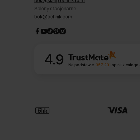
bok@sklep.ochnik.com
Salony stacjonarne
bok@ochnik.com
4.9
Na podstawie
357 231
opinii
z całego