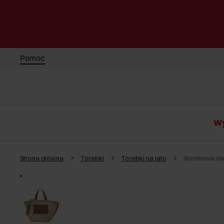
Pomoc
Wy
Strona główna
Torebki
Torebki na lato
Słomkowa da