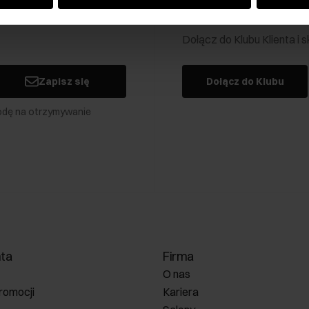
Klub Klienta Och
Dołącz do Klubu Klienta i
Zapisz się
Dołącz do Klubu
odę na otrzymywanie
nta
Firma
O nas
romocji
Kariera