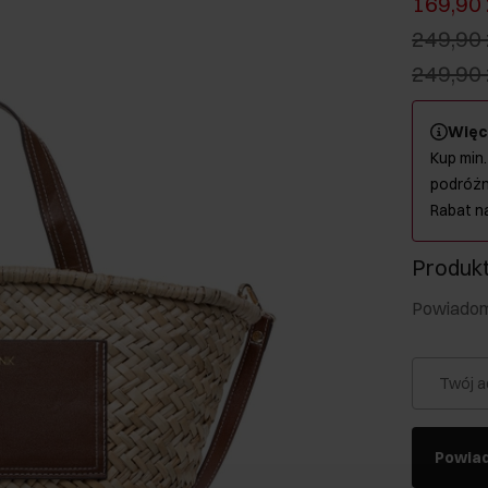
169,90 
249,90 
249,90 
Więc
Kup min.
podróżn
Rabat n
Produkt
Powiadom 
Twój a
Powia