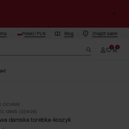
enta
Polski / PLN
Blog
Znajdż salon
0
0
gaż
t: OCHNIK
EC-0945-1E(W26)
wa damska torebka-koszyk