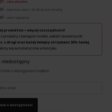
zł
-
cena aktualna
zł
-
najniższa cena z 30 dni przed obniżką
zł
-
cena regularna
ej produktów = więcej oszczędności!
 2 produkty z kategorii torebki, walizki i kosmetyczki
e, a
drugi oraz każdy kolejny otrzymasz 30% taniej
.
aliczy się automatycznie w koszyku.
 niedostępny
mnie o dostępności mailem.
dres email
dom o dostępności