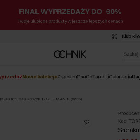
FINAŁ WYPRZEDAŻY DO -60%
Twoje ulubione produkty w jeszcze lepszych cenach
Klub Kli
przedaż
Nowa kolekcja
Premium
Ona
On
Torebki
Galanteria
Ba
mska torebka-koszyk TOREC-0945-1E(W26)
Producen
Kod: TOR
Słomko