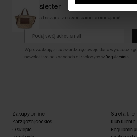
Newsletter
Bądź na bieżąco z nowościami i promocjami!
Wprowadzając i zatwierdzając swoje dane wyrażasz zg
newslettera na zasadach określonych w
Regulaminie
.
Zakupy online
Strefa klie
Zarządzaj cookies
Klub Klienta
O sklepie
Regulamin p