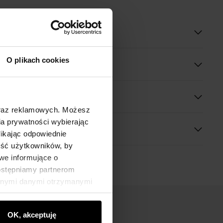
oduktu
O plikach cookies
óły
 wymiary
oraz reklamowych. Możesz
a prywatności wybierając
likając odpowiednie
ność użytkowników, by
we informujące o
dostępniamy partnerom
innymi danymi otrzymanymi
OK, akceptuję