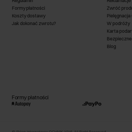
Regulamin
Reklamacje
Formy płatności
Zwróć prod
Koszty dostawy
Pielęgnacja
Jak dokonać zwrotu?
W podróży
Karta poda
Bezpieczne
Blog
Formy płatności
©
Sklep internetowy OCHNIK
2026
. All Right Reserved.