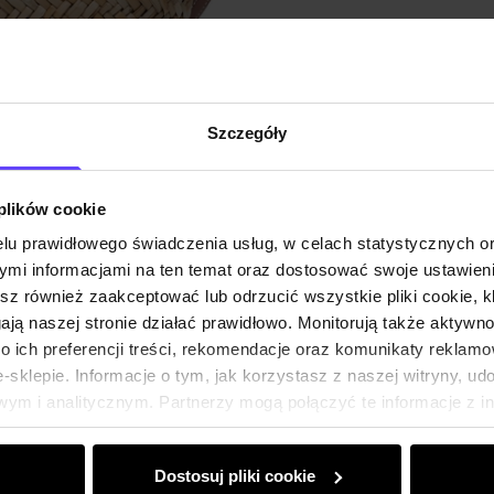
Opis pr
Szczegóły
Szczeg
 plików cookie
Skład i
lu prawidłowego świadczenia usług, w celach statystycznych 
mi informacjami na ten temat oraz dostosować swoje ustawieni
Opinie
esz również zaakceptować lub odrzucić wszystkie pliki cookie, k
gają naszej stronie działać prawidłowo. Monitorują także aktyw
 ich preferencji treści, rekomendacje oraz komunikaty reklamo
sklepie. Informacje o tym, jak korzystasz z naszej witryny, u
ym i analitycznym. Partnerzy mogą połączyć te informacje z 
dczas korzystania z ich usług.
Dostosuj pliki cookie