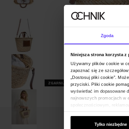
Zgoda
Niniejsza strona korzysta z
Używamy plików cookie w ce
zapoznać się ze szczegółowy
„Dostosuj pliki cookie”. Moż
ZGARNIJ -30%
przyciski. Pliki cookie poma
wyświetlać im dopasowane do
najnowszych promocjach w e-
społecznościowym, reklamow
od Ciebie lub uzyskanymi po
Tylko niezbędne