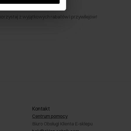
nik
 skorzystaj z wyjątkowych rabatów i przywilejów!
Kontakt
Centrum pomocy
Biuro Obsługi Klienta E-sklepu