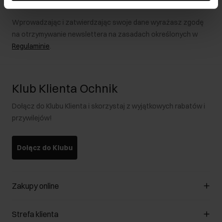
Wprowadzając i zatwierdzając swoje dane wyrażasz zgodę
na otrzymywanie newslettera na zasadach określonych w
Regulaminie
.
Klub Klienta Ochnik
Dołącz do Klubu Klienta i skorzystaj z wyjątkowych rabatów i
przywilejów!
Dołącz do Klubu
Zakupy online
Zarządzaj cookies
Strefa klienta
O sklepie