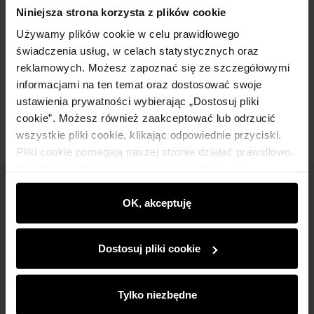
Szczegóły
Niniejsza strona korzysta z plików cookie
Używamy plików cookie w celu prawidłowego
Skład
świadczenia usług, w celach statystycznych oraz
reklamowych. Możesz zapoznać się ze szczegółowymi
informacjami na ten temat oraz dostosować swoje
Opinie
ustawienia prywatności wybierając „Dostosuj pliki
cookie”. Możesz również zaakceptować lub odrzucić
wszystkie pliki cookie, klikając odpowiednie przyciski.
Pliki cookie pomagają naszej stronie działać prawidłowo.
Monitorują także aktywność użytkowników, by
wyświetlać im dopasowane do ich preferencji treści,
Newsletter
rekomendacje oraz komunikaty reklamowe informujące o
OK, akceptuję
najnowszych promocjach w e-sklepie. Informacje o tym,
Bądź na bieżąco z nowościami i promocjami!
jak korzystasz z naszej witryny, udostępniamy
Dostosuj pliki cookie
partnerom społecznościowym, reklamowym i
analitycznym. Partnerzy mogą połączyć te informacje z
innymi danymi otrzymanymi od Ciebie lub uzyskanymi
Tylko niezbędne
podczas korzystania z ich usług.
Zapisz się