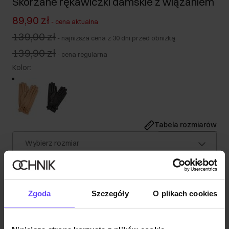
Skórzane rękawiczki damskie z wiązaniem
89,90 zł
-
cena aktualna
139,90 zł
-
najniższa cena z 30 dni przed obniżką
139,90 zł
-
cena regularna
Kolor
:
Tabela rozmiarów
Wybierz rozmiar
Wysyłka w 1 dzień roboczy
Opis produktu
Zgoda
Szczegóły
O plikach cookies
Szczegóły