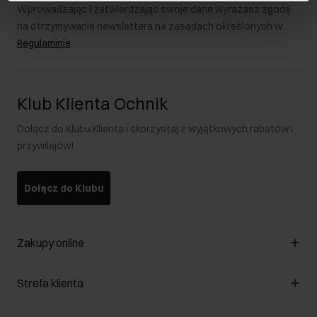
Wprowadzając i zatwierdzając swoje dane wyrażasz zgodę
na otrzymywanie newslettera na zasadach określonych w
Regulaminie
.
Klub Klienta Ochnik
Dołącz do Klubu Klienta i skorzystaj z wyjątkowych rabatów i
przywilejów!
Dołącz do Klubu
Zakupy online
Zarządzaj cookies
Strefa klienta
O sklepie
Regulamin