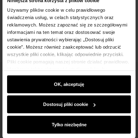
Niniejsza strona korzysta z plików cookie
Używamy plików cookie w celu prawidłowego
Skład
świadczenia usług, w celach statystycznych oraz
reklamowych. Możesz zapoznać się ze szczegółowymi
Opinie
informacjami na ten temat oraz dostosować swoje
ustawienia prywatności wybierając „Dostosuj pliki
cookie”. Możesz również zaakceptować lub odrzucić
wszystkie pliki cookie, klikając odpowiednie przyciski.
Pliki cookie pomagają naszej stronie działać prawidłowo.
Monitorują także aktywność użytkowników, by
Newsletter
wyświetlać im dopasowane do ich preferencji treści,
rekomendacje oraz komunikaty reklamowe informujące o
OK, akceptuję
Bądź na bieżąco z nowościami i promocjami!
najnowszych promocjach w e-sklepie. Informacje o tym,
jak korzystasz z naszej witryny, udostępniamy
Dostosuj pliki cookie
partnerom społecznościowym, reklamowym i
analitycznym. Partnerzy mogą połączyć te informacje z
innymi danymi otrzymanymi od Ciebie lub uzyskanymi
Tylko niezbędne
Zapisz się
podczas korzystania z ich usług.