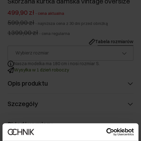
Skórzana kurtka damska vintage oversize
499,90 zł
-
cena aktualna
599,90 zł
-
najniższa cena z 30 dni przed obniżką
1399,00 zł
-
cena regularna
Tabela rozmiarów
Wybierz rozmiar
Nasza modelka ma 180 cm i nosi rozmiar S.
Wysyłka w 1 dzień roboczy
Opis produktu
Szczegóły
Skład i wymiary