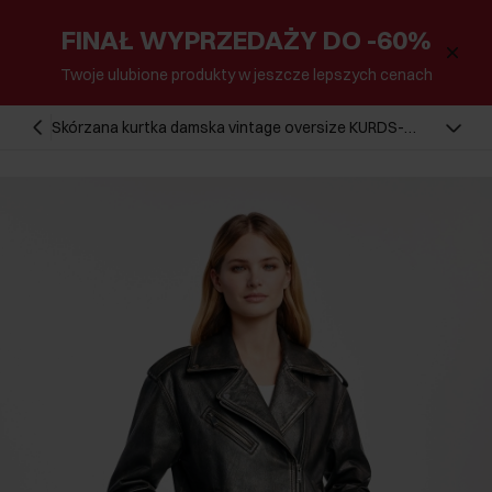
FINAŁ WYPRZEDAŻY DO -60%
Twoje ulubione produkty w jeszcze lepszych cenach
Skórzana kurtka damska vintage oversize KURDS-
0510-2825(W25)