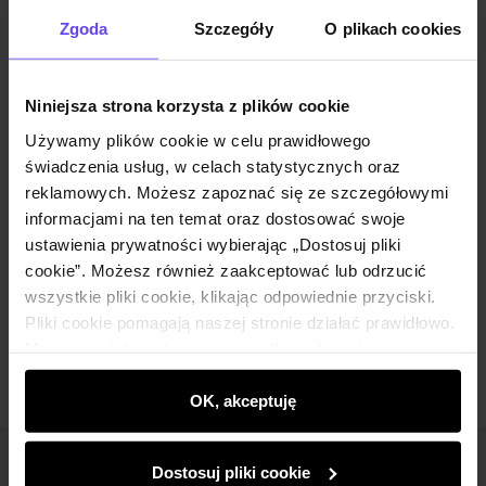
Opinie
Zgoda
Szczegóły
O plikach cookies
Zestaw
Niniejsza strona korzysta z plików cookie
Używamy plików cookie w celu prawidłowego
Skórzana spódnica mini SPCDS-0074-
świadczenia usług, w celach statystycznych oraz
2825(W25)
reklamowych. Możesz zapoznać się ze szczegółowymi
299,90 zł
informacjami na ten temat oraz dostosować swoje
349,90 zł
-
najniższa cena z 30 dni przed
obniżką
ustawienia prywatności wybierając „Dostosuj pliki
Wybierz rozmiar
cookie”. Możesz również zaakceptować lub odrzucić
wszystkie pliki cookie, klikając odpowiednie przyciski.
Dodaj do koszyka
Pliki cookie pomagają naszej stronie działać prawidłowo.
Monitorują także aktywność użytkowników, by
wyświetlać im dopasowane do ich preferencji treści,
rekomendacje oraz komunikaty reklamowe informujące o
OK, akceptuję
najnowszych promocjach w e-sklepie. Informacje o tym,
jak korzystasz z naszej witryny, udostępniamy
Dostosuj pliki cookie
Newsletter
partnerom społecznościowym, reklamowym i