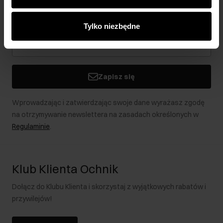
analitycznym. Partnerzy mogą połączyć te informacje z
Bądź na bieżąco z nowościami i promocjami!
innymi danymi otrzymanymi od Ciebie lub uzyskanymi
Tylko niezbędne
podczas korzystania z ich usług.
Zapisz się
Wprowadzając i zatwierdzając swoje dane wyrażasz zgodę
na otrzymywanie newslettera na zasadach określonych w
Regulaminie
.
Klub Klienta Ochnik
Dołącz do Klubu Klienta i skorzystaj z wyjątkowych rabatów i
przywilejów!