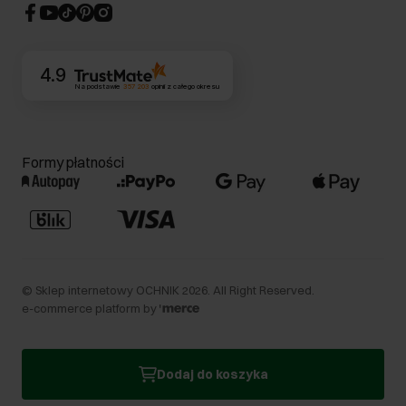
CSR
Kontakt
4.9
Na podstawie
357 203
opinii
z całego okresu
Formy płatności
©
Sklep internetowy OCHNIK
2026
. All Right Reserved.
e-commerce platform by
Dodaj do koszyka