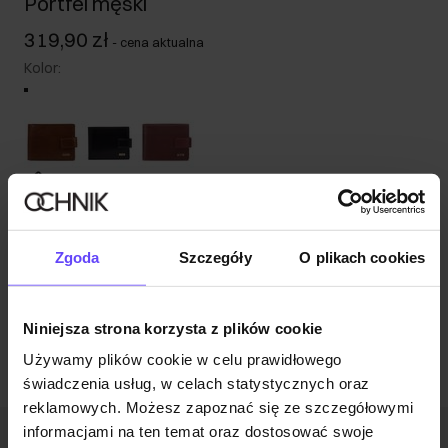
Portfel męski
319,90 zł
-
cena aktualna
Kolor
:
Tabela rozmiarów
Wysyłka w 1 dzień roboczy
Opis produktu
Zgoda
Szczegóły
O plikach cookies
Opinie
Niniejsza strona korzysta z plików cookie
Używamy plików cookie w celu prawidłowego
świadczenia usług, w celach statystycznych oraz
reklamowych. Możesz zapoznać się ze szczegółowymi
informacjami na ten temat oraz dostosować swoje