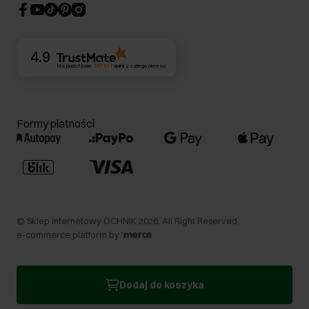
CSR
Kontakt
4.9
Na podstawie
357 011
opinii
z całego okresu
Formy płatności
©
Sklep internetowy OCHNIK
2026
. All Right Reserved.
e-commerce platform by
Dodaj do koszyka