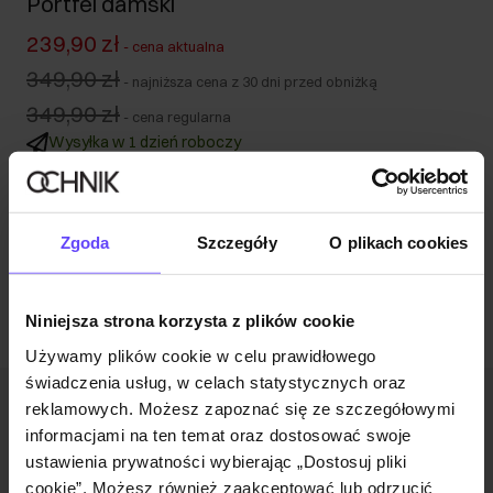
Portfel damski
239,90 zł
-
cena aktualna
349,90 zł
-
najniższa cena z 30 dni przed obniżką
349,90 zł
-
cena regularna
Wysyłka w 1 dzień roboczy
Opis produktu
Zgoda
Szczegóły
O plikach cookies
Opinie
Niniejsza strona korzysta z plików cookie
Używamy plików cookie w celu prawidłowego
świadczenia usług, w celach statystycznych oraz
reklamowych. Możesz zapoznać się ze szczegółowymi
Newsletter
informacjami na ten temat oraz dostosować swoje
Bądź na bieżąco z nowościami i promocjami!
ustawienia prywatności wybierając „Dostosuj pliki
cookie”. Możesz również zaakceptować lub odrzucić