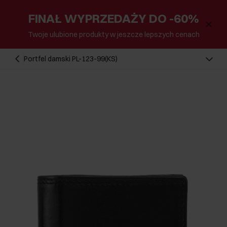
FINAŁ WYPRZEDAŻY DO -60%
Twoje ulubione produkty w jeszcze lepszych cenach
Portfel damski PL-123-99(KS)