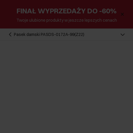
FINAŁ WYPRZEDAŻY DO -60%
Twoje ulubione produkty w jeszcze lepszych cenach
Pasek damski PASDS-0172A-99(Z22)