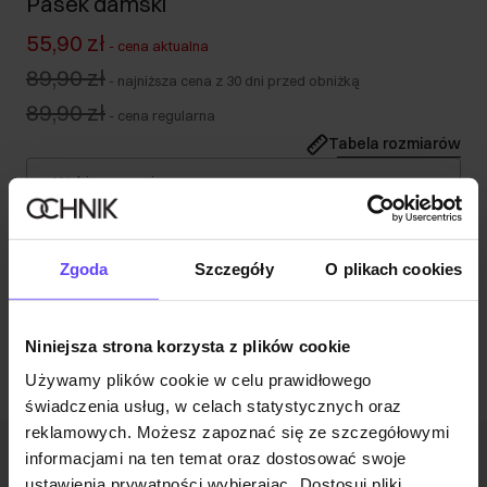
Pasek damski
55,90 zł
-
cena aktualna
89,90 zł
-
najniższa cena z 30 dni przed obniżką
89,90 zł
-
cena regularna
Tabela rozmiarów
Wybierz rozmiar
Opis produktu
Zgoda
Szczegóły
O plikach cookies
Opinie
Niniejsza strona korzysta z plików cookie
Używamy plików cookie w celu prawidłowego
świadczenia usług, w celach statystycznych oraz
reklamowych. Możesz zapoznać się ze szczegółowymi
informacjami na ten temat oraz dostosować swoje
Newsletter
ustawienia prywatności wybierając „Dostosuj pliki