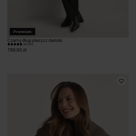
Premium
Czarny długi płaszcz damski
4.9 (172)
799,90 zł