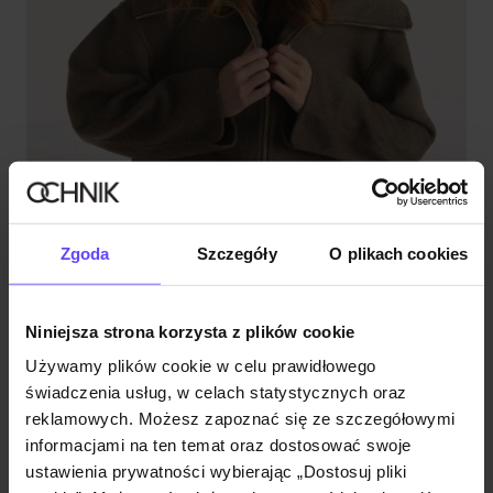
Zgoda
Szczegóły
O plikach cookies
Niniejsza strona korzysta z plików cookie
Używamy plików cookie w celu prawidłowego
świadczenia usług, w celach statystycznych oraz
Krótka kurtka damska w kolorze brązowym z wełną
reklamowych. Możesz zapoznać się ze szczegółowymi
5.0 (123)
229,90 zł
informacjami na ten temat oraz dostosować swoje
399,90 zł
-
najniższa cena z 30 dni przed obniżką
ustawienia prywatności wybierając „Dostosuj pliki