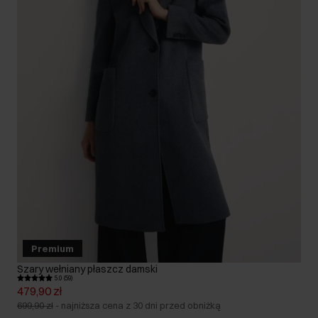
Premium
Szary wełniany płaszcz damski
5.0 (59)
479,90 zł
699,90 zł
-
najniższa cena z 30 dni przed obniżką