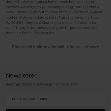
damski to absolutny must have na nadchodzący sezon.
Zawsze warto być przygotowaną na srogie mrozy i mieć w
swojej szafie piękny outfit, dzięki któremu będziesz wyglądać
modnie, stylowo i kobieco, a przy tym czuć się komfortowo!
W OCHNIK mamy dla Ciebie okrycia wierzchnie idealne na
jesień i zimę, które zachwycą Cię swoim ponadczasowym
designem i modną kolorystyką.
Płaszczyk jesienny damski - płaszcz zimowy
damski
Jesienią i zimą nie warto rezygnować z wychodzenia na
zewnątrz tylko z powodu niskich temperatur. Nawet wtedy,
Newsletter
gdy złota polska jesień ustępuje miejsca szarości i zimnym
podmuchom wiatru, można ubrać się w piękny płaszcz zimowy
Bądź na bieżąco z nowościami i promocjami!
i tym stylowym outfitem rozjaśnić nieco aurę. W naszej
ofercie znajdują się modele idealne na wczesną jesień –
cienkie, z dodatkiem wełny, ze skóry naturalnej bądź z innych
materiałów, które świetnie izolują od zimna, doskonale nadają
się na tę porę roku i bardzo efektownie się prezentują.