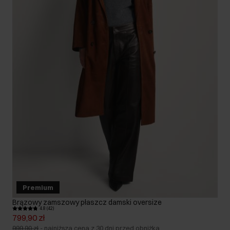
Premium
Brązowy zamszowy płaszcz damski oversize
4.8 (42)
799,90 zł
999,90 zł
-
najniższa cena z 30 dni przed obniżką