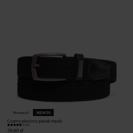
Nowość
NEW20
Czarny pleciony pasek męski
5.0 (2)
79,90 zł