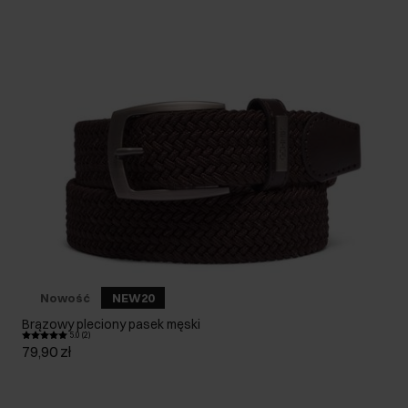
Nowość
NEW20
Brązowy pleciony pasek męski
5.0 (2)
79,90 zł