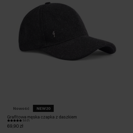
Nowość
NEW20
Grafitowa męska czapka z daszkiem
5.0 (7)
69,90 zł