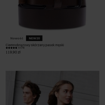
Nowość
NEW20
Ciemnobrązowy skórzany pasek męski
4.9 (78)
119,90 zł