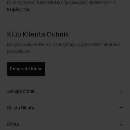
na otrzymywanie newslettera na zasadach określonych w
Regulaminie
.
Klub Klienta Ochnik
Dołącz do Klubu Klienta i skorzystaj z wyjątkowych rabatów i
przywilejów!
Dołącz do Klubu
Zakupy online
Zarządzaj cookies
Strefa klienta
O sklepie
Regulamin
Klub Klienta
Firma
Formy płatności
Regulamin promocji