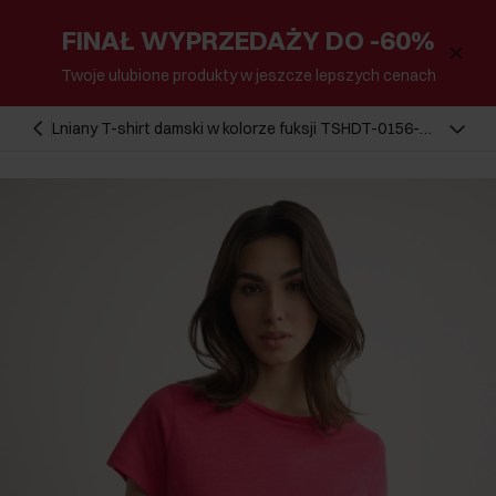
FINAŁ WYPRZEDAŻY DO -60%
Twoje ulubione produkty w jeszcze lepszych cenach
Lniany T-shirt damski w kolorze fuksji TSHDT-0156-
5E(W26)