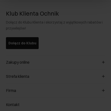
Klub Klienta Ochnik
Dołącz do Klubu Klienta i skorzystaj z wyjątkowych rabatów i
przywilejów!
Dołącz do Klubu
Zakupy online
Zarządzaj cookies
Strefa klienta
O sklepie
Regulamin
Klub Klienta
Firma
Formy płatności
Regulamin promocji
Koszty dostawy
Reklamacje
O nas
Jak dokonać zwrotu?
Kontakt
Zwróć produkty
Kariera