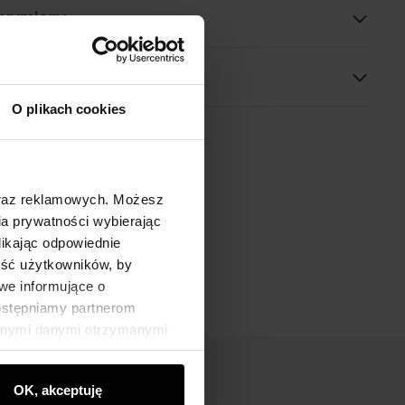
 wymiary
O plikach cookies
oraz reklamowych. Możesz
a prywatności wybierając
likając odpowiednie
ność użytkowników, by
we informujące o
dostępniamy partnerom
innymi danymi otrzymanymi
OK, akceptuję