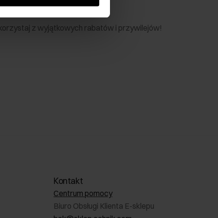
nik
 skorzystaj z wyjątkowych rabatów i przywilejów!
Kontakt
Centrum pomocy
Biuro Obsługi Klienta E-sklepu