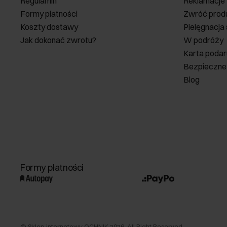
Regulamin
Reklamacje
Formy płatności
Zwróć prod
Koszty dostawy
Pielęgnacja
Jak dokonać zwrotu?
W podróży
Karta poda
Bezpieczne
Blog
Formy płatności
©
Sklep internetowy OCHNIK
2026
. All Right Reserved.