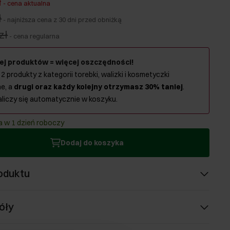
ł
-
cena aktualna
ł
-
najniższa cena z 30 dni przed obniżką
zł
-
cena regularna
ej produktów = więcej oszczędności!
 2 produkty z kategorii torebki, walizki i kosmetyczki
e, a
drugi oraz każdy kolejny otrzymasz 30% taniej
.
aliczy się automatycznie w koszyku.
 w 1 dzień roboczy
Dodaj do koszyka
oduktu
óły