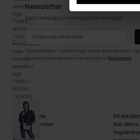
Newsletter
Bądź na bieżąco z nowościami i promocjami!
Wprowadzając i zatwierdzając swoje dane wyrażasz zg
newslettera na zasadach określonych w
Regulaminie
.
Zakupy online
Strefa klie
Zarządzaj cookies
Klub Klienta
O sklepie
Regulamin p