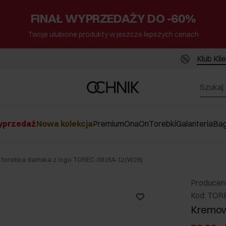
FINAŁ WYPRZEDAŻY DO -60%
Twoje ulubione produkty w jeszcze lepszych cenach
Klub Kli
przedaż
Nowa kolekcja
Premium
Ona
On
Torebki
Galanteria
Ba
torebka damska z logo TOREC-0916A-12(W26)
Producen
Kod: TOR
Kremow