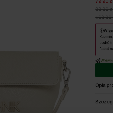
79,90 z
99,90 z
169,90 
Więc
Kup min.
podróżn
Rabat n
Wysyłka
Opis pr
Szczeg