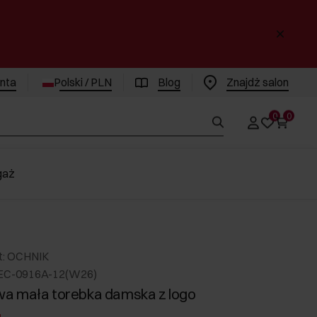
enta
Polski / PLN
Blog
Znajdż salon
0
0
gaż
t: OCHNIK
EC-0916A-12(W26)
a mała torebka damska z logo