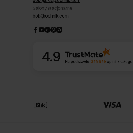
bok@sklep.ochnik.com
Salony stacjonarne
bok@ochnik.com
4.9
Na podstawie
356 929
opinii
z całego