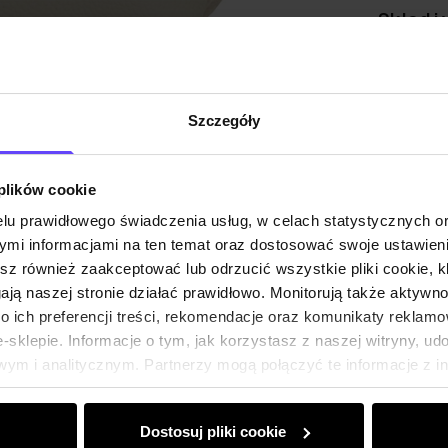
Skład i
Opinie
Szczegóły
 plików cookie
lu prawidłowego świadczenia usług, w celach statystycznych 
mi informacjami na ten temat oraz dostosować swoje ustawieni
esz również zaakceptować lub odrzucić wszystkie pliki cookie, k
gają naszej stronie działać prawidłowo. Monitorują także aktyw
 ich preferencji treści, rekomendacje oraz komunikaty reklamo
sklepie. Informacje o tym, jak korzystasz z naszej witryny, u
ym i analitycznym. Partnerzy mogą połączyć te informacje z 
dczas korzystania z ich usług.
Dostosuj pliki cookie