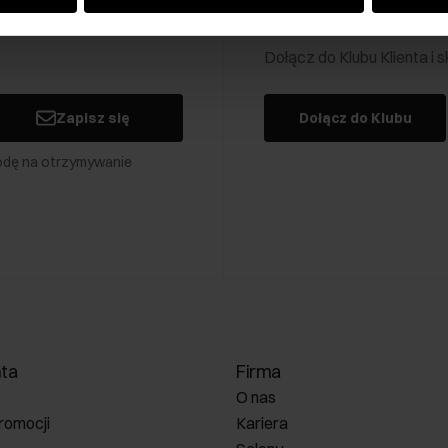
Klub Klienta Och
Dołącz do Klubu Klienta i
Zapisz się
Dołącz do Klubu
odę na otrzymywanie
nta
Firma
O nas
romocji
Kariera