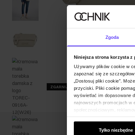
Zgoda
Niniejsza strona korzysta z
Używamy plików cookie w ce
zapoznać się ze szczegółowy
„Dostosuj pliki cookie”. Moż
ZGARNIJ -30%
przyciski. Pliki cookie poma
wyświetlać im dopasowane do
najnowszych promocjach w e-
społecznościowym, reklamow
od Ciebie lub uzyskanymi po
Tylko niezbędne