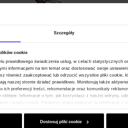
Szczegóły
 plików cookie
lu prawidłowego świadczenia usług, w celach statystycznych 
mi informacjami na ten temat oraz dostosować swoje ustawieni
esz również zaakceptować lub odrzucić wszystkie pliki cookie, k
gają naszej stronie działać prawidłowo. Monitorują także aktyw
 ich preferencji treści, rekomendacje oraz komunikaty reklamo
sklepie. Informacje o tym, jak korzystasz z naszej witryny, u
ym i analitycznym. Partnerzy mogą połączyć te informacje z 
dczas korzystania z ich usług.
Dostosuj pliki cookie