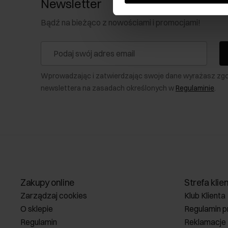
Newsletter
Bądź na bieżąco z nowościami i promocjami!
Wprowadzając i zatwierdzając swoje dane wyrażasz zg
newslettera na zasadach określonych w
Regulaminie
.
Zakupy online
Strefa klie
Zarządzaj cookies
Klub Klienta
O sklepie
Regulamin p
Regulamin
Reklamacje