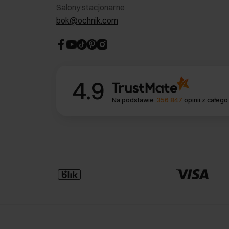
Salony stacjonarne
bok@ochnik.com
4.9
Na podstawie
356 847
opinii
z całego