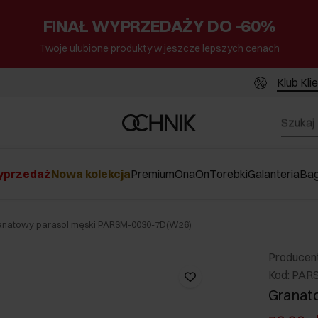
FINAŁ WYPRZEDAŻY DO -60%
Twoje ulubione produkty w jeszcze lepszych cenach
Klub Kli
przedaż
Nowa kolekcja
Premium
Ona
On
Torebki
Galanteria
Ba
anatowy parasol męski PARSM-0030-7D(W26)
Producen
Kod: PA
Granat