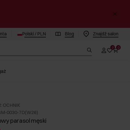
enta
Polski / PLN
Blog
Znajdż salon
0
0
gaż
t: OCHNIK
RSM-0030-7D(W26)
owy parasol męski