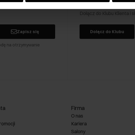
Klub Klienta Och
Dołącz do Klubu Klienta i
Zapisz się
Dołącz do Klubu
odę na otrzymywanie
nta
Firma
O nas
romocji
Kariera
Salony