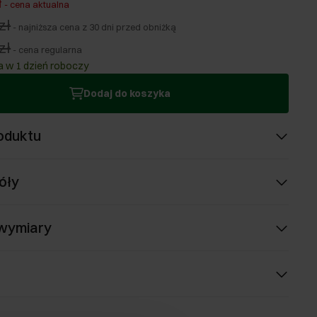
ł
-
cena aktualna
zł
-
najniższa cena z 30 dni przed obniżką
zł
-
cena regularna
 w 1 dzień roboczy
Dodaj do koszyka
oduktu
óły
 wymiary