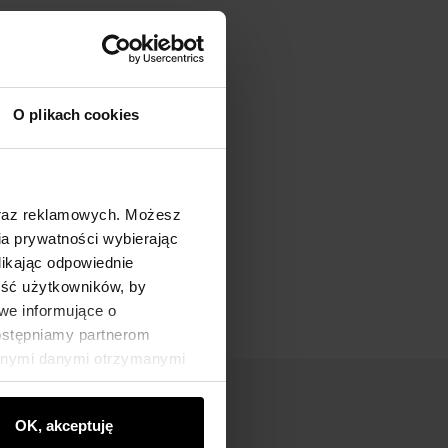
O plikach cookies
oraz reklamowych. Możesz
a prywatności wybierając
likając odpowiednie
ność użytkowników, by
we informujące o
dostępniamy partnerom
innymi danymi otrzymanymi
OK, akceptuję