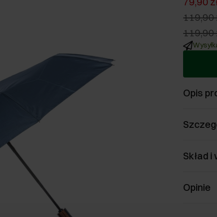
79,90 z
119,90 
119,90 
Wysyłka
Opis pr
Szczeg
Skład i
Opinie