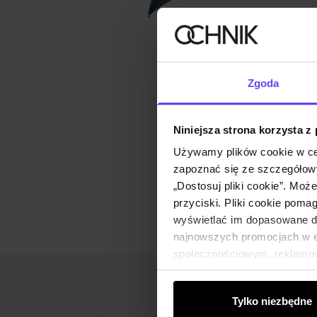
Zgoda
Niniejsza strona korzysta z
Używamy plików cookie w ce
zapoznać się ze szczegółowy
„Dostosuj pliki cookie”. Moż
przyciski. Pliki cookie poma
wyświetlać im dopasowane do
najnowszych promocjach w e-
społecznościowym, reklamow
od Ciebie lub uzyskanymi po
Tylko niezbędne