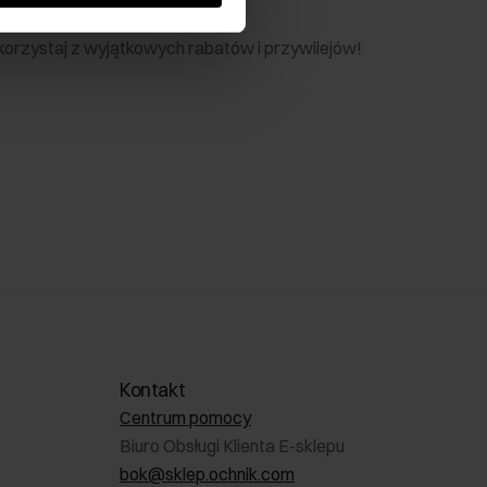
nik
 skorzystaj z wyjątkowych rabatów i przywilejów!
Kontakt
Centrum pomocy
Biuro Obsługi Klienta E-sklepu
bok@sklep.ochnik.com