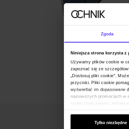
Zgoda
Niniejsza strona korzysta z
Używamy plików cookie w ce
zapoznać się ze szczegółowy
„Dostosuj pliki cookie”. Moż
przyciski. Pliki cookie poma
wyświetlać im dopasowane do
najnowszych promocjach w e-
społecznościowym, reklamow
od Ciebie lub uzyskanymi po
Tylko niezbędne