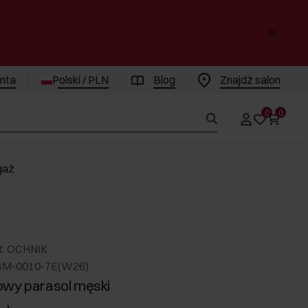
enta
Polski / PLN
Blog
Znajdż salon
0
0
gaż
t: OCHNIK
SM-0010-7E(W26)
owy parasol męski