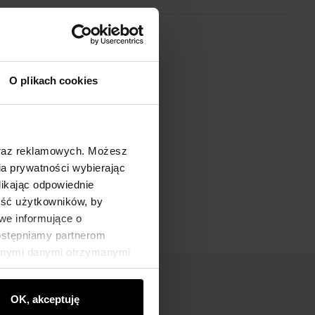
O plikach cookies
oraz reklamowych. Możesz
a prywatności wybierając
likając odpowiednie
ność użytkowników, by
we informujące o
dostępniamy partnerom
innymi danymi otrzymanymi
OK, akceptuję