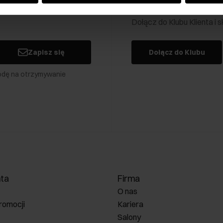
Klub Klienta Och
Dołącz do Klubu Klienta i
Zapisz się
Dołącz do Klubu
odę na otrzymywanie
nta
Firma
O nas
romocji
Kariera
Salony