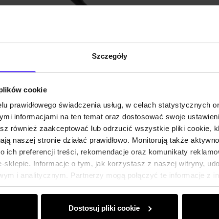
Szczegóły
 plików cookie
lu prawidłowego świadczenia usług, w celach statystycznych 
mi informacjami na ten temat oraz dostosować swoje ustawieni
esz również zaakceptować lub odrzucić wszystkie pliki cookie, k
gają naszej stronie działać prawidłowo. Monitorują także aktyw
 ich preferencji treści, rekomendacje oraz komunikaty reklamo
sklepie. Informacje o tym, jak korzystasz z naszej witryny, u
ym i analitycznym. Partnerzy mogą połączyć te informacje z 
dczas korzystania z ich usług.
Dostosuj pliki cookie