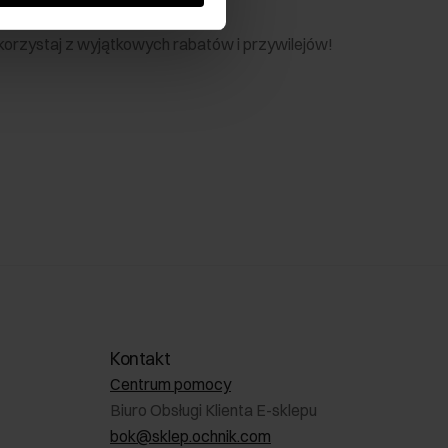
nik
 skorzystaj z wyjątkowych rabatów i przywilejów!
Kontakt
Centrum pomocy
Biuro Obsługi Klienta E-sklepu
bok@sklep.ochnik.com