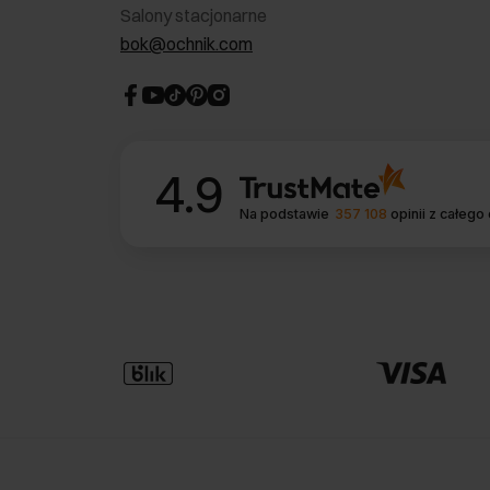
Salony stacjonarne
bok@ochnik.com
4.9
Na podstawie
357 108
opinii
z całego