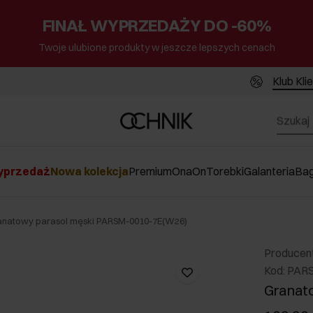
FINAŁ WYPRZEDAŻY DO -60%
Twoje ulubione produkty w jeszcze lepszych cenach
Klub Kli
przedaż
Nowa kolekcja
Premium
Ona
On
Torebki
Galanteria
Ba
anatowy parasol męski PARSM-0010-7E(W26)
Producen
Kod: PAR
Granat