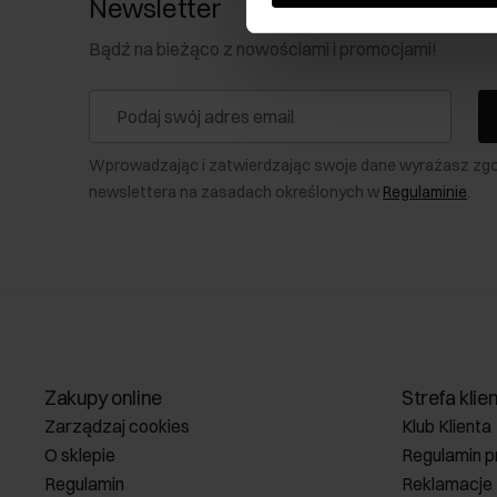
Newsletter
Bądź na bieżąco z nowościami i promocjami!
Wprowadzając i zatwierdzając swoje dane wyrażasz zg
newslettera na zasadach określonych w
Regulaminie
.
Zakupy online
Strefa klie
Zarządzaj cookies
Klub Klienta
O sklepie
Regulamin p
Regulamin
Reklamacje