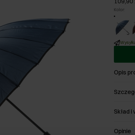
109,90 
Kolor
:
Wysyłka
Opis pr
Szczeg
Skład i
Opinie