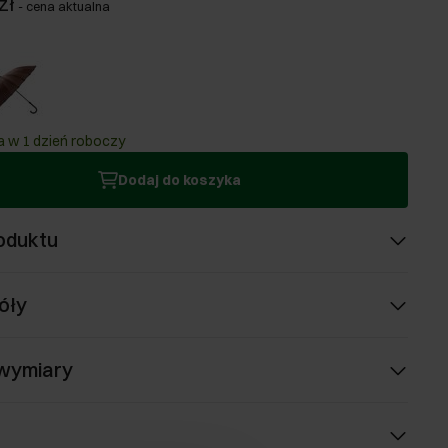
zł
-
cena aktualna
 w 1 dzień roboczy
Dodaj do koszyka
oduktu
óły
 wymiary