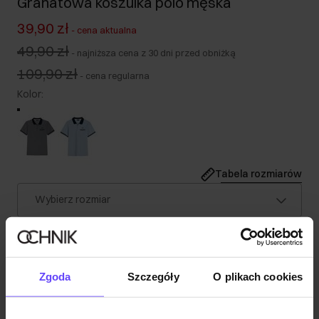
Granatowa koszulka polo męska
39,90 zł
-
cena aktualna
49,90 zł
-
najniższa cena z 30 dni przed obniżką
109,90 zł
-
cena regularna
Kolor
:
Tabela rozmiarów
Wybierz rozmiar
Nasz model ma 190 cm wzrostu i nosi rozmiar L.
Wysyłka w 1 dzień roboczy
Opis produktu
Zgoda
Szczegóły
O plikach cookies
Szczegóły