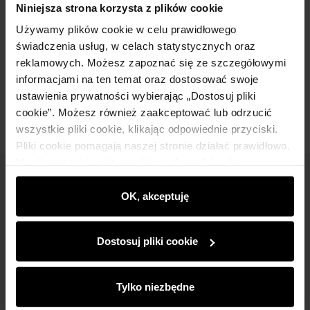
Niniejsza strona korzysta z plików cookie
Używamy plików cookie w celu prawidłowego
Skład
świadczenia usług, w celach statystycznych oraz
reklamowych. Możesz zapoznać się ze szczegółowymi
informacjami na ten temat oraz dostosować swoje
Opinie
ustawienia prywatności wybierając „Dostosuj pliki
cookie”. Możesz również zaakceptować lub odrzucić
wszystkie pliki cookie, klikając odpowiednie przyciski.
Pliki cookie pomagają naszej stronie działać prawidłowo.
Monitorują także aktywność użytkowników, by
wyświetlać im dopasowane do ich preferencji treści,
Newsletter
rekomendacje oraz komunikaty reklamowe informujące o
OK, akceptuję
Bądź na bieżąco z nowościami i promocjami!
najnowszych promocjach w e-sklepie. Informacje o tym,
jak korzystasz z naszej witryny, udostępniamy
Dostosuj pliki cookie
partnerom społecznościowym, reklamowym i
analitycznym. Partnerzy mogą połączyć te informacje z
innymi danymi otrzymanymi od Ciebie lub uzyskanymi
Tylko niezbędne
podczas korzystania z ich usług.
Zapisz się