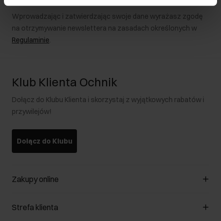
Wprowadzając i zatwierdzając swoje dane wyrażasz zgodę
na otrzymywanie newslettera na zasadach określonych w
Regulaminie
.
Klub Klienta Ochnik
Dołącz do Klubu Klienta i skorzystaj z wyjątkowych rabatów i
przywilejów!
Dołącz do Klubu
Zakupy online
Zarządzaj cookies
Strefa klienta
O sklepie