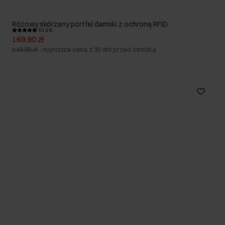
Różowy skórzany portfel damski z ochroną RFID
5.0 (24)
169,90 zł
219,90 zł
-
najniższa cena z 30 dni przed obniżką