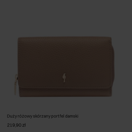
Duży różowy skórzany portfel damski
219,90 zł