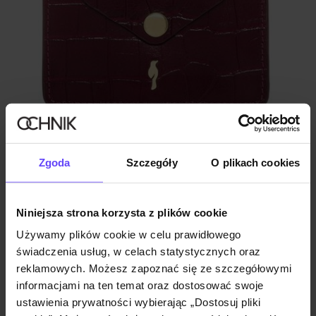
Mały różowy skórzany portfel damski
Zgoda
Szczegóły
O plikach cookies
4.9 (7)
99,90 zł
Niniejsza strona korzysta z plików cookie
Używamy plików cookie w celu prawidłowego
świadczenia usług, w celach statystycznych oraz
reklamowych. Możesz zapoznać się ze szczegółowymi
informacjami na ten temat oraz dostosować swoje
ustawienia prywatności wybierając „Dostosuj pliki