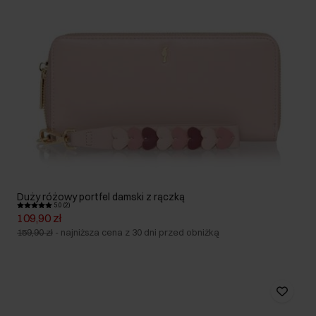
Duży różowy portfel damski z rączką
5.0 (2)
109,90 zł
159,90 zł
-
najniższa cena z 30 dni przed obniżką