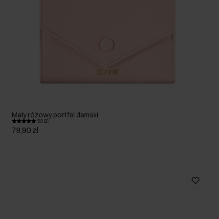
Mały różowy portfel damski
5.0 (2)
79,90 zł