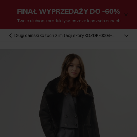
FINAŁ WYPRZEDAŻY DO -60%
Twoje ulubione produkty w jeszcze lepszych cenach
Długi damski kożuch z imitacji skóry KOZDP-0004-
99(Z23)