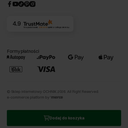
CSR
Kontakt
4.9
Na podstawie
356 816
opinii
z całego okresu
Formy płatności
©
Sklep internetowy OCHNIK
2026
. All Right Reserved.
e-commerce platform by
Dodaj do koszyka