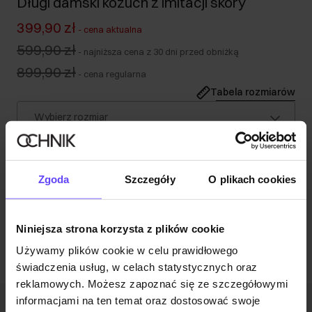
Długi damski kożuch z imitacji skóry
399,90 zł
-
cena aktualna
599,90 zł
-
najniższa cena z 30 dni przed obniżką
899,90 zł
-
cena regularna
Tabela rozmiarów
Wybierz rozmiar
Наша модель має зріст 177 см і носить розмір S.
Opis produktu
Zgoda
Szczegóły
O plikach cookies
Opinie
Niniejsza strona korzysta z plików cookie
Używamy plików cookie w celu prawidłowego
świadczenia usług, w celach statystycznych oraz
reklamowych. Możesz zapoznać się ze szczegółowymi
informacjami na ten temat oraz dostosować swoje