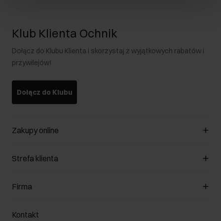
Klub Klienta Ochnik
Dołącz do Klubu Klienta i skorzystaj z wyjątkowych rabatów i
przywilejów!
Dołącz do Klubu
Zakupy online
Zarządzaj cookies
Strefa klienta
O sklepie
Regulamin
Klub Klienta
Firma
Formy płatności
Regulamin promocji
Koszty dostawy
Reklamacje
O nas
Jak dokonać zwrotu?
Kontakt
Zwróć produkty