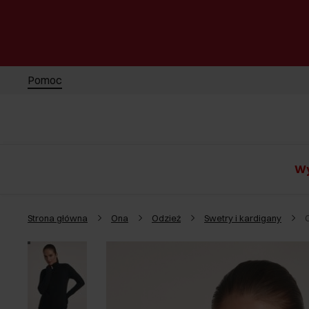
Pomoc
Wy
Strona główna
Ona
Odzież
Swetry i kardigany