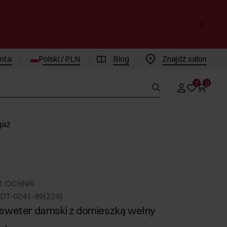
enta
Polski / PLN
Blog
Znajdż salon
0
0
gaż
t: OCHNIK
DT-0241-99(Z25)
sweter damski z domieszką wełny