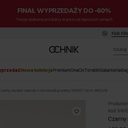
FINAŁ WYPRZEDAŻY DO -60%
Twoje ulubione produkty w jeszcze lepszych cenach
Klub Kli
przedaż
Nowa kolekcja
Premium
Ona
On
Torebki
Galanteria
Ba
Czarny sweter damski z domieszką wełny SWEDT-0241-99(Z25)
Producen
Kod: SWE
Czarny 