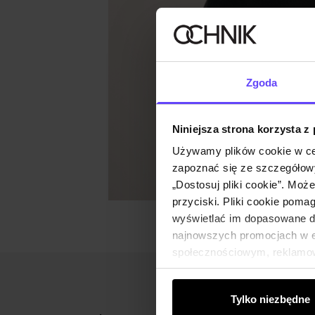
Zgoda
Niniejsza strona korzysta z
Używamy plików cookie w ce
zapoznać się ze szczegółowy
„Dostosuj pliki cookie”. Moż
przyciski. Pliki cookie poma
wyświetlać im dopasowane do
najnowszych promocjach w e-
społecznościowym, reklamow
od Ciebie lub uzyskanymi po
Tylko niezbędne