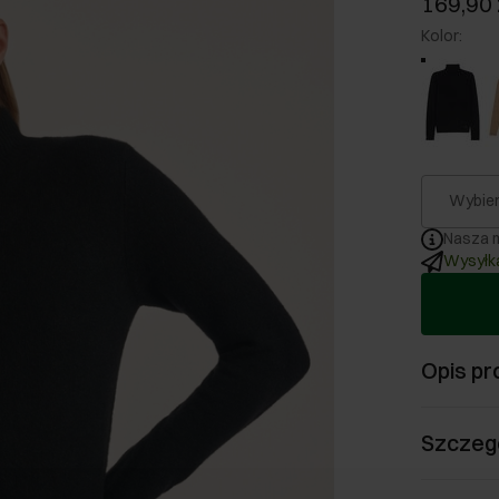
169,90 
Kolor
:
Wybier
Nasza m
Wysyłka
Opis pr
Szczeg