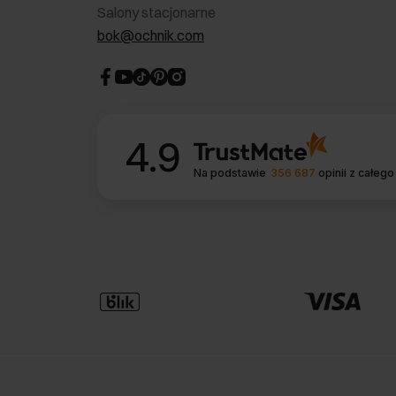
Salony stacjonarne
bok@ochnik.com
4.9
Na podstawie
356 687
opinii
z całego