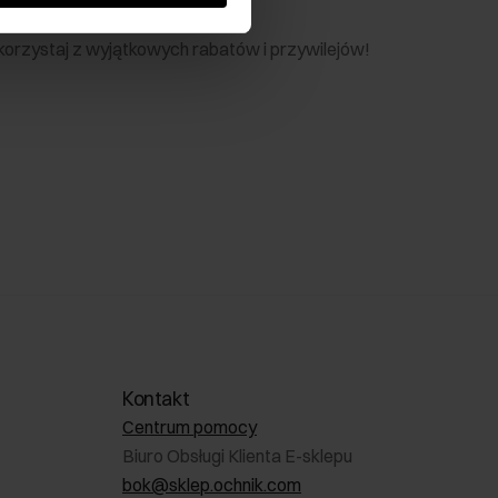
nik
 skorzystaj z wyjątkowych rabatów i przywilejów!
Kontakt
Centrum pomocy
Biuro Obsługi Klienta E-sklepu
bok@sklep.ochnik.com