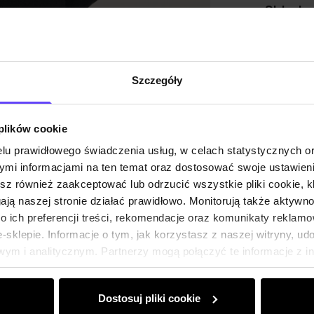
Skład
Opinie
Szczegóły
 plików cookie
lu prawidłowego świadczenia usług, w celach statystycznych 
mi informacjami na ten temat oraz dostosować swoje ustawieni
esz również zaakceptować lub odrzucić wszystkie pliki cookie, k
gają naszej stronie działać prawidłowo. Monitorują także aktyw
 ich preferencji treści, rekomendacje oraz komunikaty reklamo
sklepie. Informacje o tym, jak korzystasz z naszej witryny, u
ym i analitycznym. Partnerzy mogą połączyć te informacje z 
dczas korzystania z ich usług.
Dostosuj pliki cookie