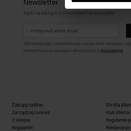
Newsletter
Bądź na bieżąco z nowościami i promocjami!
Wprowadzając i zatwierdzając swoje dane wyrażasz zg
newslettera na zasadach określonych w
Regulaminie
.
Zakupy online
Strefa klie
Zarządzaj cookies
Klub Klienta
O sklepie
Regulamin p
Regulamin
Reklamacje