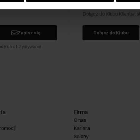
Klub Klienta Och
Dołącz do Klubu Klienta i
Zapisz się
Dołącz do Klubu
odę na otrzymywanie
nta
Firma
O nas
romocji
Kariera
Salony