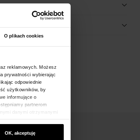
O plikach cookies
oraz reklamowych. Możesz
a prywatności wybierając
likając odpowiednie
ność użytkowników, by
we informujące o
dostępniamy partnerom
innymi danymi otrzymanymi
OK, akceptuję