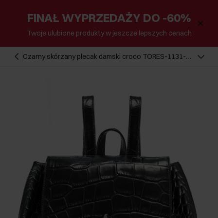
FINAŁ WYPRZEDAŻY DO -60%
Twoje ulubione produkty w jeszcze lepszych cenach
Czarny skórzany plecak damski croco TORES-1131-
99(Z25)