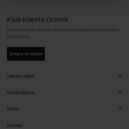
Klub Klienta Ochnik
Dołącz do Klubu Klienta i skorzystaj z wyjątkowych rabatów i
przywilejów!
Dołącz do Klubu
Zakupy online
Zarządzaj cookies
Strefa klienta
O sklepie
Regulamin
Klub Klienta
Firma
Formy płatności
Regulamin promocji
Koszty dostawy
Reklamacje
O nas
Jak dokonać zwrotu?
Kontakt
Zwróć produkty