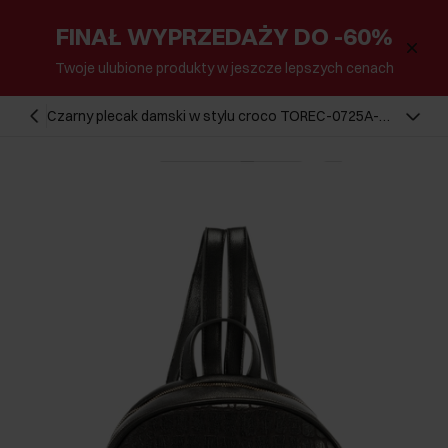
FINAŁ WYPRZEDAŻY DO -60%
Twoje ulubione produkty w jeszcze lepszych cenach
Czarny plecak damski w stylu croco TOREC-0725A-
97(Z25)