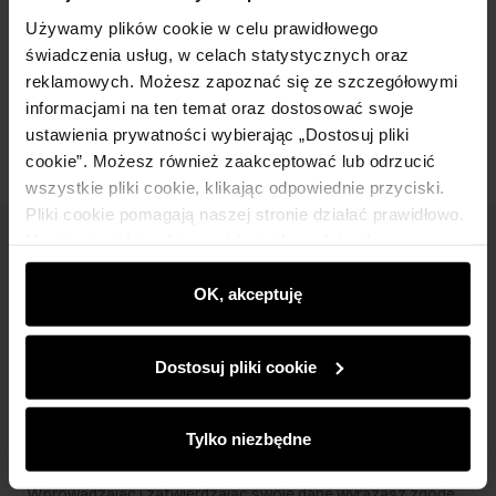
Skład i wymiary
Używamy plików cookie w celu prawidłowego
świadczenia usług, w celach statystycznych oraz
reklamowych. Możesz zapoznać się ze szczegółowymi
Opinie
informacjami na ten temat oraz dostosować swoje
ustawienia prywatności wybierając „Dostosuj pliki
cookie”. Możesz również zaakceptować lub odrzucić
wszystkie pliki cookie, klikając odpowiednie przyciski.
Pliki cookie pomagają naszej stronie działać prawidłowo.
Monitorują także aktywność użytkowników, by
Newsletter
wyświetlać im dopasowane do ich preferencji treści,
rekomendacje oraz komunikaty reklamowe informujące o
OK, akceptuję
Bądź na bieżąco z nowościami i promocjami!
najnowszych promocjach w e-sklepie. Informacje o tym,
jak korzystasz z naszej witryny, udostępniamy
Dostosuj pliki cookie
partnerom społecznościowym, reklamowym i
analitycznym. Partnerzy mogą połączyć te informacje z
innymi danymi otrzymanymi od Ciebie lub uzyskanymi
Zapisz się
Tylko niezbędne
podczas korzystania z ich usług.
Wprowadzając i zatwierdzając swoje dane wyrażasz zgodę