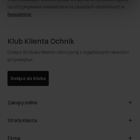
na otrzymywanie newslettera na zasadach określonych w
Regulaminie
.
Klub Klienta Ochnik
Dołącz do Klubu Klienta i skorzystaj z wyjątkowych rabatów i
przywilejów!
Dołącz do Klubu
Zakupy online
Zarządzaj cookies
Strefa klienta
O sklepie
Regulamin
Klub Klienta
Firma