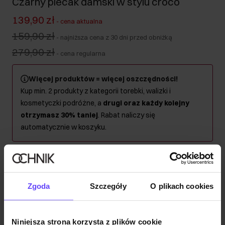
Czarny plecak damski w stylu croco
139,90 zł
-
cena aktualna
159,90 zł
-
najniższa cena z 30 dni przed obniżką
279,90 zł
-
cena regularna
Więcej produktów = więcej oszczędności!
Kup min. 2 produkty z kategorii torebki, walizki i
kosmetyczki podróżne, a
drugi oraz każdy kolejny
otrzymasz 30% taniej
. Rabat naliczy się
automatycznie w koszyku.
Wysyłka w 1 dzień roboczy
Opis produktu
Zgoda
Szczegóły
O plikach cookies
Szczegóły
Niniejsza strona korzysta z plików cookie