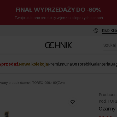
FINAŁ WYPRZEDAŻY DO -60%
Twoje ulubione produkty w jeszcze lepszych cenach
Klub Kli
przedaż
Nowa kolekcja
Premium
Ona
On
Torebki
Galanteria
Ba
wany plecak damski TOREC-0992-99(Z24)
Producen
Kod: TOR
Czarny 