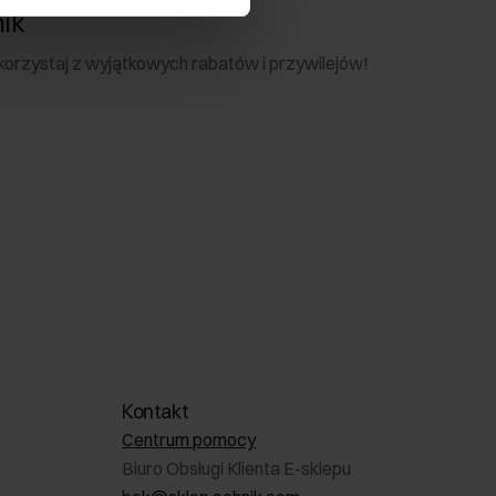
nik
 skorzystaj z wyjątkowych rabatów i przywilejów!
Kontakt
Centrum pomocy
Biuro Obsługi Klienta E-sklepu