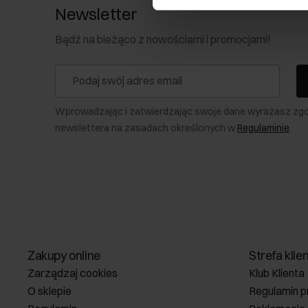
Newsletter
Bądź na bieżąco z nowościami i promocjami!
Wprowadzając i zatwierdzając swoje dane wyrażasz zg
newslettera na zasadach określonych w
Regulaminie
.
Zakupy online
Strefa klie
Zarządzaj cookies
Klub Klienta
O sklepie
Regulamin p