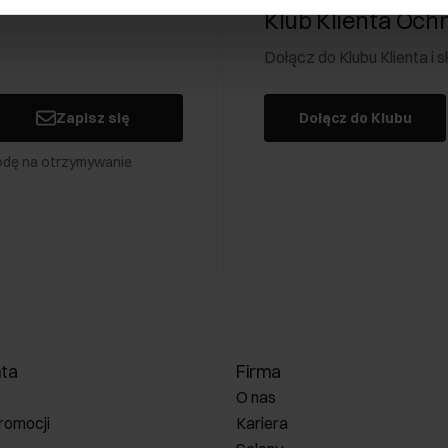
Klub Klienta Och
Dołącz do Klubu Klienta i
Zapisz się
Dołącz do Klubu
odę na otrzymywanie
nta
Firma
O nas
romocji
Kariera