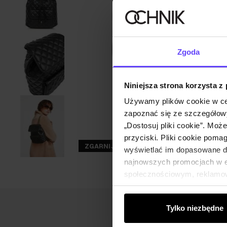
Zgoda
Niniejsza strona korzysta z
Używamy plików cookie w ce
zapoznać się ze szczegółowy
„Dostosuj pliki cookie”. Moż
przyciski. Pliki cookie poma
ZGARNIJ -30%
wyświetlać im dopasowane do
najnowszych promocjach w e-
społecznościowym, reklamow
od Ciebie lub uzyskanymi po
Tylko niezbędne