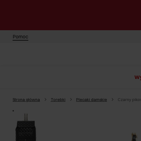
Pomoc
Wy
Strona główna
Torebki
Plecaki damskie
Czarny piko