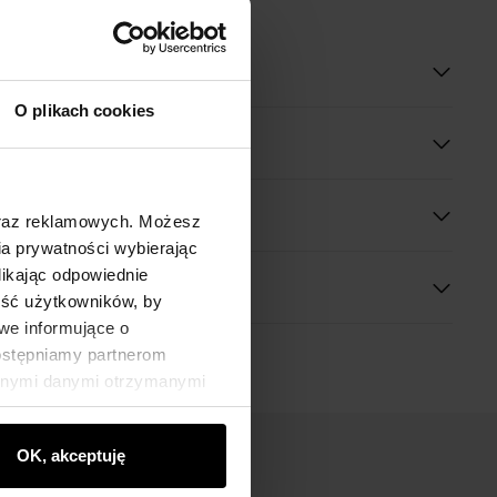
oduktu
O plikach cookies
óły
 wymiary
oraz reklamowych. Możesz
a prywatności wybierając
likając odpowiednie
ność użytkowników, by
we informujące o
dostępniamy partnerom
innymi danymi otrzymanymi
OK, akceptuję