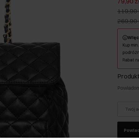
79,90 z
119,90 
269,90 
Więc
Kup min.
podróżn
Rabat n
Produkt
Powiadom 
Twój a
Powia