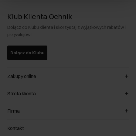
Klub Klienta Ochnik
Dołącz do Klubu Klienta i skorzystaj z wyjątkowych rabatów i
przywilejów!
Dołącz do Klubu
Zakupy online
Zarządzaj cookies
Strefa klienta
O sklepie
Regulamin
Klub Klienta
Firma
Formy płatności
Regulamin promocji
Koszty dostawy
Reklamacje
O nas
Jak dokonać zwrotu?
Kontakt
Zwróć produkty
Kariera