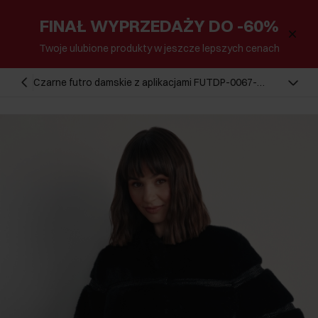
FINAŁ WYPRZEDAŻY DO -60%
Twoje ulubione produkty w jeszcze lepszych cenach
Czarne futro damskie z aplikacjami FUTDP-0067-
99(Z25)