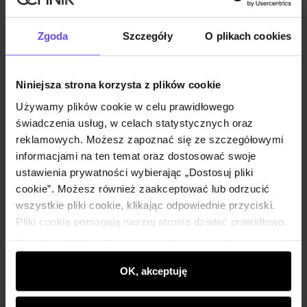
Zgoda
Szczegóły
O plikach cookies
Powiadom o dostępności
Niniejsza strona korzysta z plików cookie
Opis produktu
Używamy plików cookie w celu prawidłowego
świadczenia usług, w celach statystycznych oraz
reklamowych. Możesz zapoznać się ze szczegółowymi
Szczegóły
informacjami na ten temat oraz dostosować swoje
ustawienia prywatności wybierając „Dostosuj pliki
cookie”. Możesz również zaakceptować lub odrzucić
Skład i wymiary
wszystkie pliki cookie, klikając odpowiednie przyciski.
Pliki cookie pomagają naszej stronie działać prawidłowo.
Opinie
Monitorują także aktywność użytkowników, by
wyświetlać im dopasowane do ich preferencji treści,
rekomendacje oraz komunikaty reklamowe informujące o
OK, akceptuję
najnowszych promocjach w e-sklepie. Informacje o tym,
jak korzystasz z naszej witryny, udostępniamy