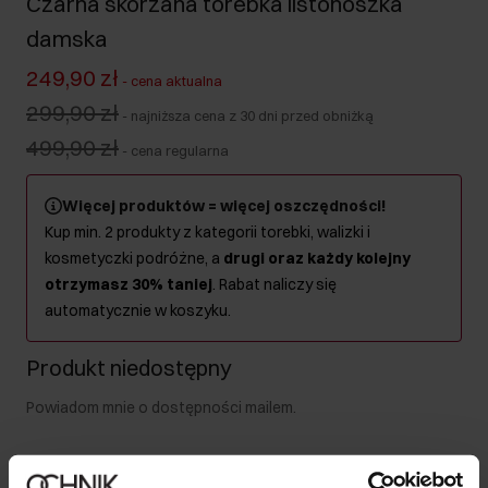
Czarna skórzana torebka listonoszka
damska
249,90 zł
-
cena aktualna
299,90 zł
-
najniższa cena z 30 dni przed obniżką
499,90 zł
-
cena regularna
Więcej produktów = więcej oszczędności!
Kup min. 2 produkty z kategorii torebki, walizki i
kosmetyczki podróżne, a
drugi oraz każdy kolejny
otrzymasz 30% taniej
. Rabat naliczy się
automatycznie w koszyku.
Produkt niedostępny
Powiadom mnie o dostępności mailem.
Twój adres email