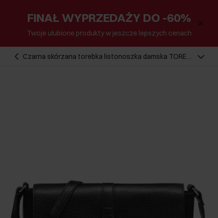
FINAŁ WYPRZEDAŻY DO -60%
Twoje ulubione produkty w jeszcze lepszych cenach
Czarna skórzana torebka listonoszka damska TORES-
1073-99(W25)