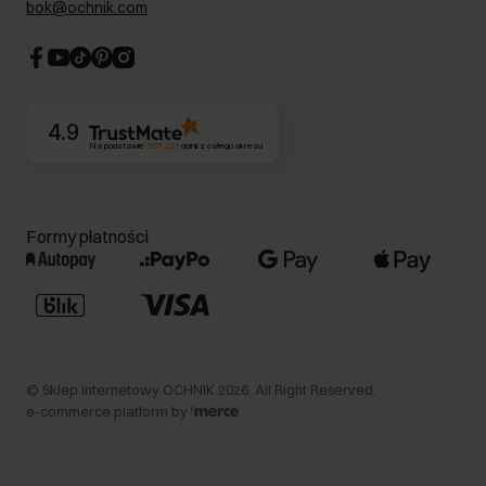
bok@ochnik.com
Strategia podatkowa
CSR
Kontakt
4.9
Na podstawie
357 221
opinii
z całego okresu
Formy płatności
©
Sklep internetowy OCHNIK
2026
. All Right Reserved.
e-commerce platform by