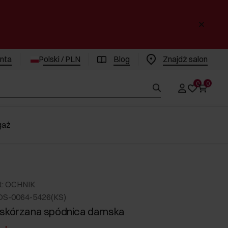
enta
Polski / PLN
Blog
Znajdż salon
0
0
gaż
t: OCHNIK
DS-0064-5426(KS)
 skórzana spódnica damska