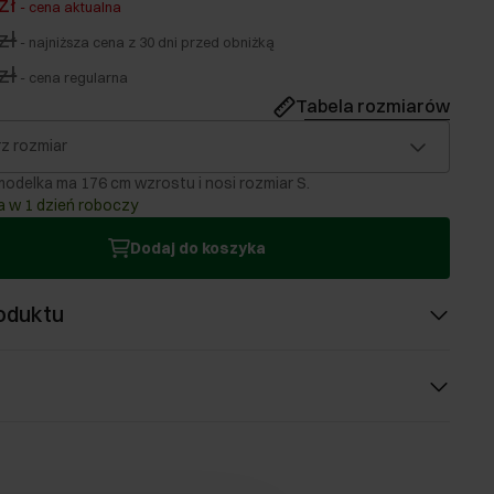
zł
-
cena aktualna
zł
-
najniższa cena z 30 dni przed obniżką
zł
-
cena regularna
Tabela rozmiarów
z rozmiar
odelka ma 176 cm wzrostu i nosi rozmiar S.
 w 1 dzień roboczy
Dodaj do koszyka
oduktu