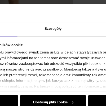
Szczegóły
 plików cookie
lu prawidłowego świadczenia usług, w celach statystycznych 
mi informacjami na ten temat oraz dostosować swoje ustawieni
esz również zaakceptować lub odrzucić wszystkie pliki cookie, k
gają naszej stronie działać prawidłowo. Monitorują także aktyw
 ich preferencji treści, rekomendacje oraz komunikaty reklamo
sklepie. Informacje o tym, jak korzystasz z naszej witryny, u
ym i analitycznym. Partnerzy mogą połączyć te informacje z 
dczas korzystania z ich usług.
Dostosuj pliki cookie