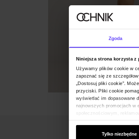
Zgoda
Niniejsza strona korzysta z
Używamy plików cookie w ce
zapoznać się ze szczegółowy
„Dostosuj pliki cookie”. Moż
przyciski. Pliki cookie poma
wyświetlać im dopasowane do
najnowszych promocjach w e-
społecznościowym, reklamow
od Ciebie lub uzyskanymi po
Tylko niezbędne