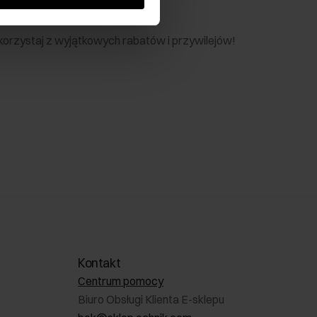
nik
 skorzystaj z wyjątkowych rabatów i przywilejów!
Kontakt
Centrum pomocy
Biuro Obsługi Klienta E-sklepu