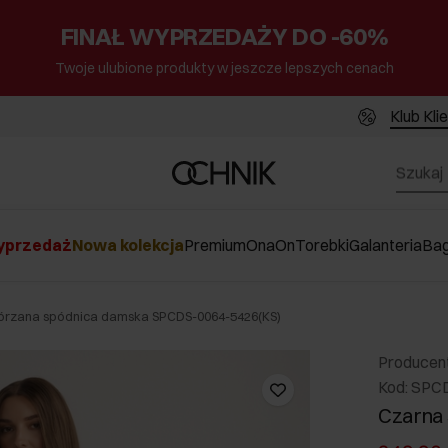
FINAŁ WYPRZEDAŻY DO -60%
Twoje ulubione produkty w jeszcze lepszych cenach
Klub Kli
przedaż
Nowa kolekcja
Premium
Ona
On
Torebki
Galanteria
Ba
órzana spódnica damska SPCDS-0064-5426(KS)
Producen
Kod: SPC
Czarna