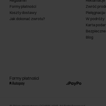
Regulamin
Reklamacje
Formy płatności
Zwróć prod
Koszty dostawy
Pielęgnacja
Jak dokonać zwrotu?
W podróży
Karta poda
Bezpieczne
Blog
Formy płatności
©
Sklep internetowy OCHNIK
2026
. All Right Reserved.