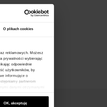
O plikach cookies
oraz reklamowych. Możesz
a prywatności wybierając
likając odpowiednie
ność użytkowników, by
we informujące o
dostępniamy partnerom
innymi danymi otrzymanymi
OK, akceptuję