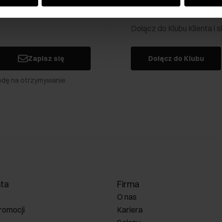
Klub Klienta Och
Dołącz do Klubu Klienta i
Zapisz się
Dołącz do Klubu
odę na otrzymywanie
nta
Firma
O nas
romocji
Kariera