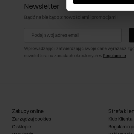
Newsletter
Bądź na bieżąco z nowościami i promocjami!
Wprowadzając i zatwierdzając swoje dane wyrażasz zg
newslettera na zasadach określonych w
Regulaminie
.
Zakupy online
Strefa klie
Zarządzaj cookies
Klub Klienta
O sklepie
Regulamin p