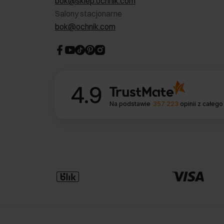
bok@sklep.ochnik.com
Salony stacjonarne
bok@ochnik.com
4.9
Na podstawie
357 223
opinii
z całego