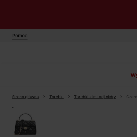
Pomoc
Wy
Strona główna
Torebki
Torebki z imitacji skóry
Czarn