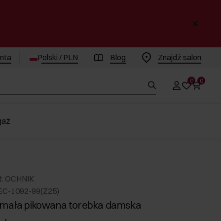
enta
Polski / PLN
Blog
Znajdż salon
0
0
gaż
t: OCHNIK
EC-1092-99(Z25)
 mała pikowana torebka damska