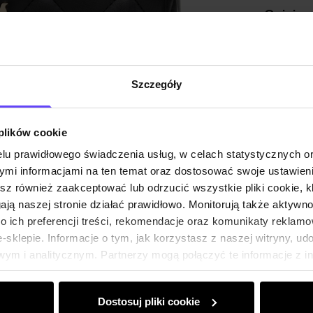
Opinie
Szczegóły
 plików cookie
lu prawidłowego świadczenia usług, w celach statystycznych 
mi informacjami na ten temat oraz dostosować swoje ustawieni
esz również zaakceptować lub odrzucić wszystkie pliki cookie, k
gają naszej stronie działać prawidłowo. Monitorują także aktyw
 ich preferencji treści, rekomendacje oraz komunikaty reklamo
sklepie. Informacje o tym, jak korzystasz z naszej witryny, u
ym i analitycznym. Partnerzy mogą połączyć te informacje z 
dczas korzystania z ich usług.
Dostosuj pliki cookie