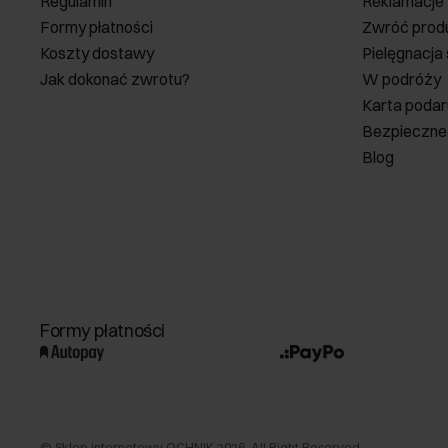
Regulamin
Reklamacje
Formy płatności
Zwróć prod
Koszty dostawy
Pielęgnacja
Jak dokonać zwrotu?
W podróży
Karta poda
Bezpieczne
Blog
Formy płatności
©
Sklep internetowy OCHNIK
2026
. All Right Reserved.