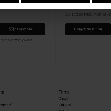
Klub Klienta Och
Dołącz do Klubu Klienta i
Zapisz się
Dołącz do Klubu
odę na otrzymywanie
nta
Firma
O nas
romocji
Kariera