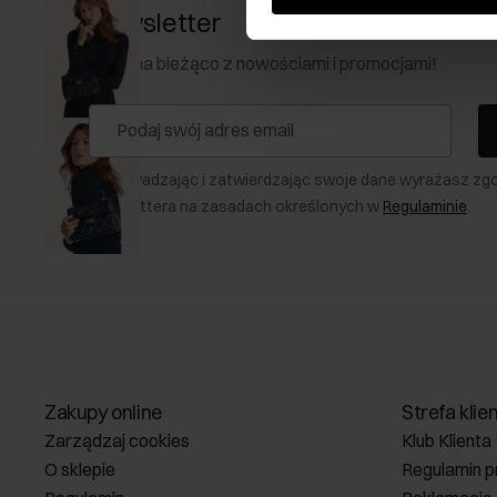
Newsletter
Bądź na bieżąco z nowościami i promocjami!
Wprowadzając i zatwierdzając swoje dane wyrażasz zg
newslettera na zasadach określonych w
Regulaminie
.
Zakupy online
Strefa klie
Zarządzaj cookies
Klub Klienta
O sklepie
Regulamin p