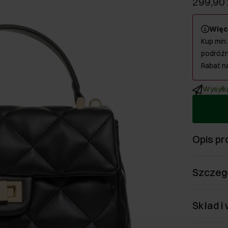
299,90 
Więc
Kup min.
podróżn
Rabat n
Wysyłka
Opis pr
Szczeg
Skład i