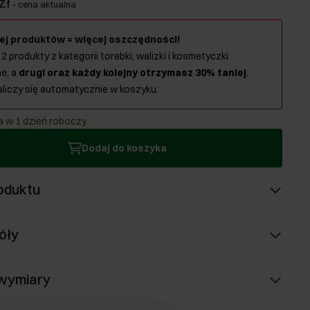
zł
-
cena aktualna
ej produktów = więcej oszczędności!
 2 produkty z kategorii torebki, walizki i kosmetyczki
e, a
drugi oraz każdy kolejny otrzymasz 30% taniej
.
aliczy się automatycznie w koszyku.
 w 1 dzień roboczy
Dodaj do koszyka
oduktu
óły
 wymiary