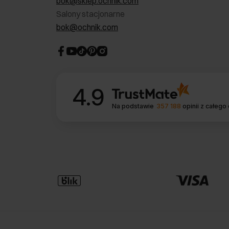
bok@sklep.ochnik.com
Salony stacjonarne
bok@ochnik.com
4.9
Na podstawie
357 188
opinii
z całego