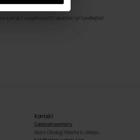
nik
 skorzystaj z wyjątkowych rabatów i przywilejów!
Kontakt
Centrum pomocy
Biuro Obsługi Klienta E-sklepu