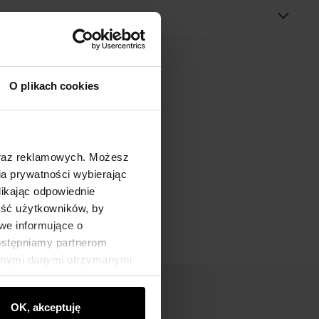
O plikach cookies
oraz reklamowych. Możesz
a prywatności wybierając
likając odpowiednie
ność użytkowników, by
we informujące o
dostępniamy partnerom
innymi danymi otrzymanymi
OK, akceptuję