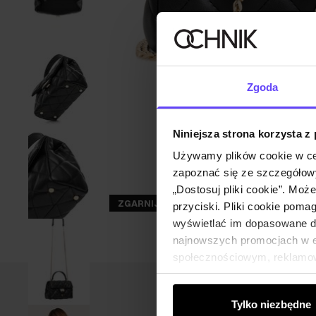
Zgoda
Niniejsza strona korzysta z
Używamy plików cookie w ce
zapoznać się ze szczegółowy
„Dostosuj pliki cookie”. Moż
ZGARNIJ -30%
przyciski. Pliki cookie poma
wyświetlać im dopasowane do
najnowszych promocjach w e-
społecznościowym, reklamow
od Ciebie lub uzyskanymi po
Tylko niezbędne