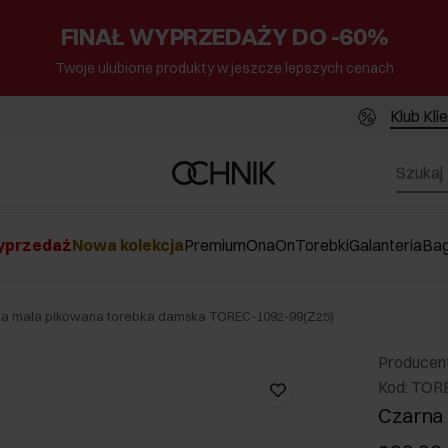
FINAŁ WYPRZEDAŻY DO -60%
Twoje ulubione produkty w jeszcze lepszych cenach
Klub Kli
przedaż
Nowa kolekcja
Premium
Ona
On
Torebki
Galanteria
Ba
a mała pikowana torebka damska TOREC-1092-99(Z25)
Producen
Kod: TOR
Czarna