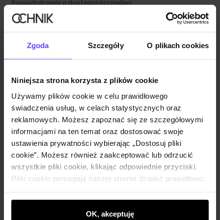
Powiadom mnie o dostępności mailem.
Twój adres email
Zgoda
Szczegóły
O plikach cookies
Powiadom o dostępności
Niniejsza strona korzysta z plików cookie
Używamy plików cookie w celu prawidłowego
świadczenia usług, w celach statystycznych oraz
Opis produktu
reklamowych. Możesz zapoznać się ze szczegółowymi
informacjami na ten temat oraz dostosować swoje
ustawienia prywatności wybierając „Dostosuj pliki
Szczegóły
cookie”. Możesz również zaakceptować lub odrzucić
wszystkie pliki cookie, klikając odpowiednie przyciski.
Skład i wymiary
Pliki cookie pomagają naszej stronie działać prawidłowo.
Monitorują także aktywność użytkowników, by
wyświetlać im dopasowane do ich preferencji treści,
Opinie
rekomendacje oraz komunikaty reklamowe informujące o
OK, akceptuję