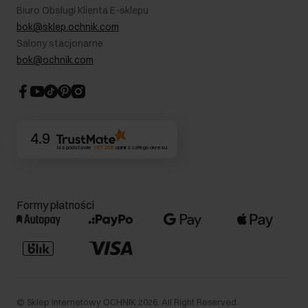
B2B - Sprzedaż dla firm
Biuro Obsługi Klienta E-sklepu
Karta podarunkowa
RODO- Polityka prywatności
bok@sklep.ochnik.com
Bezpieczne zakupy
Informacje prawne
Salony stacjonarne
Blog
Dla akcjonariuszy
bok@ochnik.com
Strategia podatkowa
CSR
Kontakt
4.9
Na podstawie
357 268
opinii
z całego okresu
Formy płatności
©
Sklep internetowy OCHNIK
2026
. All Right Reserved.