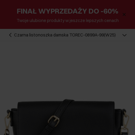
FINAŁ WYPRZEDAŻY DO -60%
Twoje ulubione produkty w jeszcze lepszych cenach
Czarna listonoszka damska TOREC-0899A-99(W25)