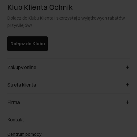
Klub Klienta Ochnik
Dołącz do Klubu Klienta i skorzystaj z wyjątkowych rabatów i
przywilejów!
Dołącz do Klubu
Zakupy online
Zarządzaj cookies
Strefa klienta
O sklepie
Regulamin
Klub Klienta
Firma
Formy płatności
Regulamin promocji
Koszty dostawy
Reklamacje
O nas
Jak dokonać zwrotu?
Kontakt
Zwróć produkty
Kariera
Pielęgnacja skóry
Salony
Centrum pomocy
W podróży