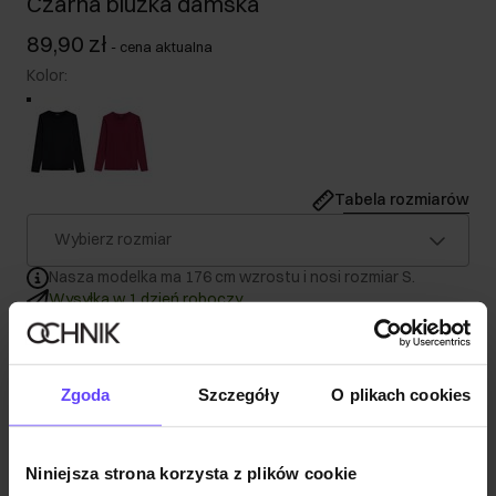
Czarna bluzka damska
89,90 zł
-
cena aktualna
Kolor
:
Tabela rozmiarów
Wybierz rozmiar
Nasza modelka ma 176 cm wzrostu i nosi rozmiar S.
Wysyłka w 1 dzień roboczy
Opis produktu
Zgoda
Szczegóły
O plikach cookies
Szczegóły
Niniejsza strona korzysta z plików cookie
Skład