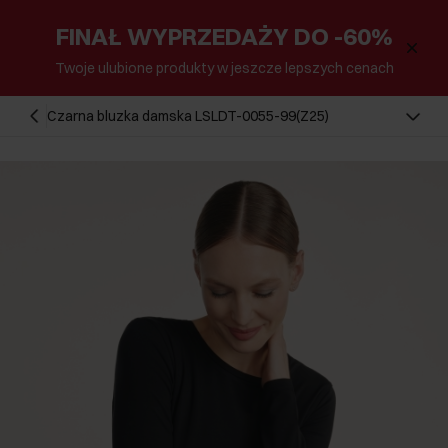
FINAŁ WYPRZEDAŻY DO -60%
Twoje ulubione produkty w jeszcze lepszych cenach
Czarna bluzka damska LSLDT-0055-99(Z25)