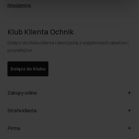
Regulaminie
.
Klub Klienta Ochnik
Dołącz do Klubu Klienta i skorzystaj z wyjątkowych rabatów i
przywilejów!
Dołącz do Klubu
Zakupy online
Zarządzaj cookies
Strefa klienta
O sklepie
Regulamin
Klub Klienta
Firma
Formy płatności
Regulamin promocji
Koszty dostawy