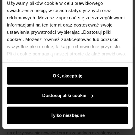
Używamy plików cookie w celu prawidłowego
świadczenia usług, w celach statystycznych oraz
Opinie
reklamowych. Możesz zapoznać się ze szczegółowymi
informacjami na ten temat oraz dostosować swoje
ustawienia prywatności wybierając „Dostosuj pliki
cookie”. Możesz również zaakceptować lub odrzucić
wszystkie pliki cookie, klikając odpowiednie przyciski.
Pliki cookie pomagają naszej stronie działać prawidłowo.
Newsletter
Monitorują także aktywność użytkowników, by
wyświetlać im dopasowane do ich preferencji treści,
Bądź na bieżąco z nowościami i promocjami!
rekomendacje oraz komunikaty reklamowe informujące o
OK, akceptuję
najnowszych promocjach w e-sklepie. Informacje o tym,
jak korzystasz z naszej witryny, udostępniamy
Dostosuj pliki cookie
partnerom społecznościowym, reklamowym i
analitycznym. Partnerzy mogą połączyć te informacje z
Zapisz się
innymi danymi otrzymanymi od Ciebie lub uzyskanymi
Tylko niezbędne
podczas korzystania z ich usług.
Wprowadzając i zatwierdzając swoje dane wyrażasz zgodę
na otrzymywanie newslettera na zasadach określonych w