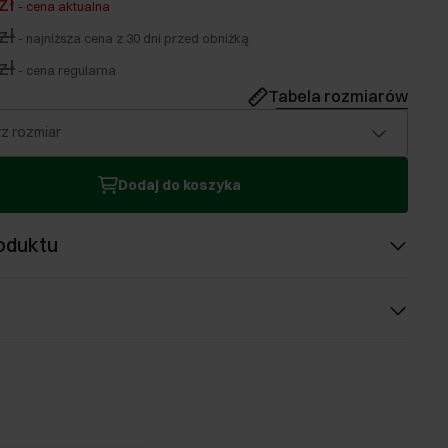
zł
-
cena aktualna
zł
-
najniższa cena z 30 dni przed obniżką
zł
-
cena regularna
Tabela rozmiarów
z rozmiar
Dodaj do koszyka
oduktu