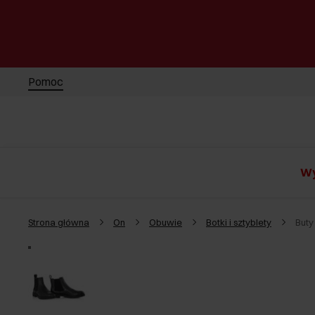
Pomoc
Wy
Strona główna
On
Obuwie
Botki i sztyblety
Buty