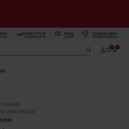
enta
Polski / PLN
Blog
Znajdż salon
0
0
gaż
t: OCHNIK
YM-0420-99(Z22)
ęskie