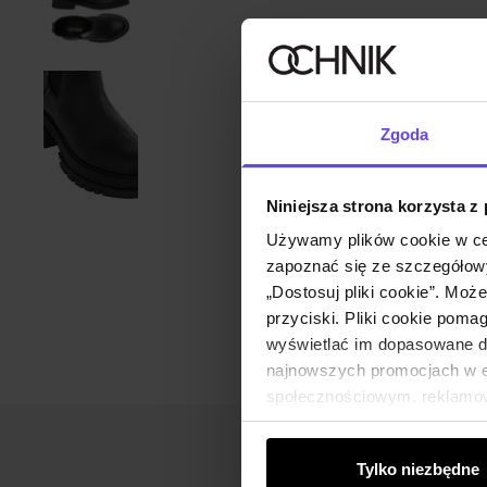
Zgoda
Niniejsza strona korzysta z
Używamy plików cookie w ce
zapoznać się ze szczegółowy
„Dostosuj pliki cookie”. Moż
przyciski. Pliki cookie poma
wyświetlać im dopasowane do
najnowszych promocjach w e-
społecznościowym, reklamow
od Ciebie lub uzyskanymi po
Tylko niezbędne