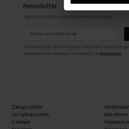
Newsletter
Bądź na bieżąco z nowościami i promocjami!
Wprowadzając i zatwierdzając swoje dane wyrażasz zg
newslettera na zasadach określonych w
Regulaminie
.
Zakupy online
Strefa klie
Zarządzaj cookies
Klub Klienta
O sklepie
Regulamin p