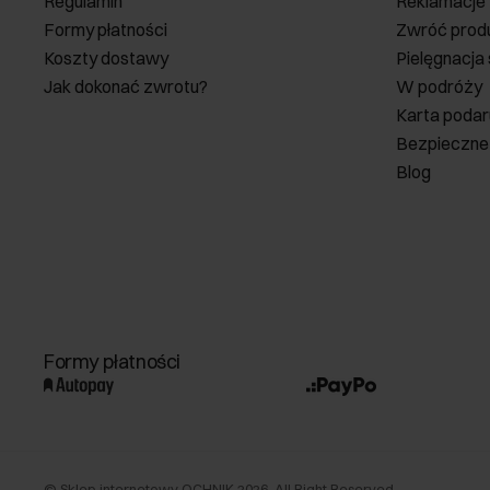
Regulamin
Reklamacje
Formy płatności
Zwróć prod
Koszty dostawy
Pielęgnacja
Jak dokonać zwrotu?
W podróży
Karta poda
Bezpieczne
Blog
Formy płatności
©
Sklep internetowy OCHNIK
2026
. All Right Reserved.