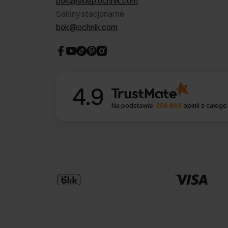
bok@sklep.ochnik.com
Salony stacjonarne
bok@ochnik.com
4.9
Na podstawie
356 868
opinii
z całego