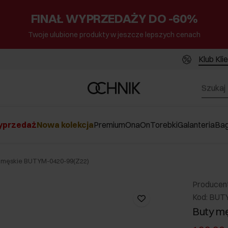
FINAŁ WYPRZEDAŻY DO -60%
Twoje ulubione produkty w jeszcze lepszych cenach
Klub Kli
przedaż
Nowa kolekcja
Premium
Ona
On
Torebki
Galanteria
Ba
 męskie BUTYM-0420-99(Z22)
Producen
Kod: BUT
Buty m