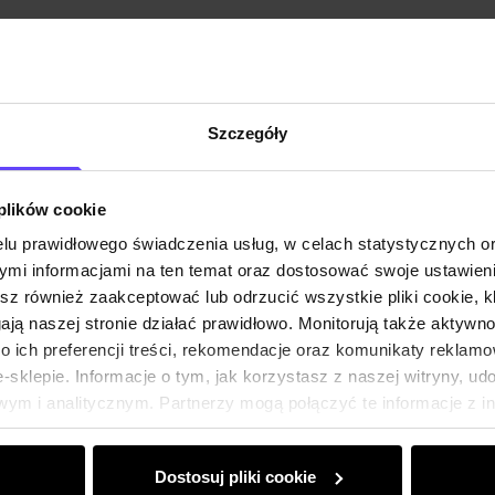
Szczegóły
 plików cookie
lu prawidłowego świadczenia usług, w celach statystycznych 
mi informacjami na ten temat oraz dostosować swoje ustawieni
esz również zaakceptować lub odrzucić wszystkie pliki cookie, k
gają naszej stronie działać prawidłowo. Monitorują także aktyw
 ich preferencji treści, rekomendacje oraz komunikaty reklamo
sklepie. Informacje o tym, jak korzystasz z naszej witryny, u
ym i analitycznym. Partnerzy mogą połączyć te informacje z 
dczas korzystania z ich usług.
Dostosuj pliki cookie