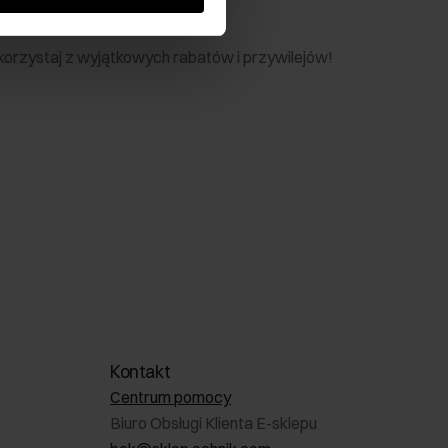
nik
 skorzystaj z wyjątkowych rabatów i przywilejów!
Kontakt
Centrum pomocy
Biuro Obsługi Klienta E-sklepu