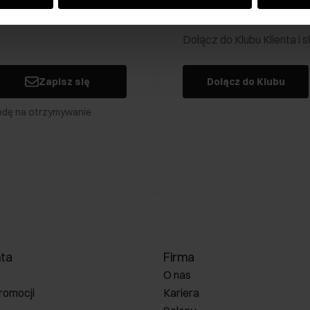
Klub Klienta Och
Dołącz do Klubu Klienta i
Zapisz się
Dołącz do Klubu
odę na otrzymywanie
nta
Firma
O nas
romocji
Kariera