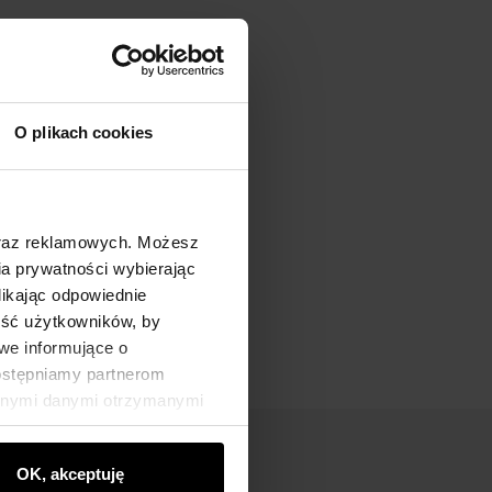
O plikach cookies
oraz reklamowych. Możesz
a prywatności wybierając
likając odpowiednie
ność użytkowników, by
we informujące o
dostępniamy partnerom
innymi danymi otrzymanymi
OK, akceptuję