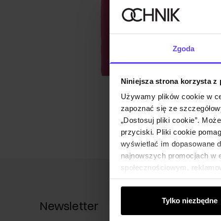
Zgoda
Niniejsza strona korzysta z
Używamy plików cookie w ce
zapoznać się ze szczegółowy
„Dostosuj pliki cookie”. Moż
przyciski. Pliki cookie poma
wyświetlać im dopasowane do
najnowszych promocjach w e-
społecznościowym, reklamow
od Ciebie lub uzyskanymi po
Tylko niezbędne
Newsletter