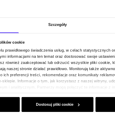
Szczegóły
 plików cookie
lu prawidłowego świadczenia usług, w celach statystycznych 
mi informacjami na ten temat oraz dostosować swoje ustawieni
esz również zaakceptować lub odrzucić wszystkie pliki cookie, k
gają naszej stronie działać prawidłowo. Monitorują także aktyw
 ich preferencji treści, rekomendacje oraz komunikaty reklamo
sklepie. Informacje o tym, jak korzystasz z naszej witryny, u
ym i analitycznym. Partnerzy mogą połączyć te informacje z 
dczas korzystania z ich usług.
Dostosuj pliki cookie
Klub Klienta Och