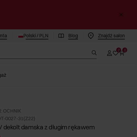
enta
Polski / PLN
Blog
Znajdż salon
0
0
gaż
t: OCHNIK
DT-0027-31(Z22)
V dekolt damska z długim rękawem