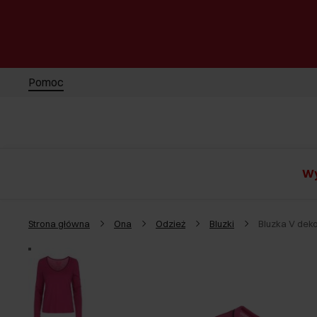
Pomoc
Wy
Strona główna
Ona
Odzież
Bluzki
Bluzka V dek