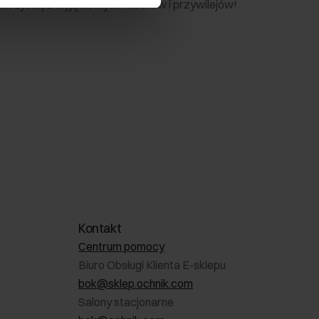
 skorzystaj z wyjątkowych rabatów i przywilejów!
Kontakt
Centrum pomocy
Biuro Obsługi Klienta E-sklepu
bok@sklep.ochnik.com
Salony stacjonarne