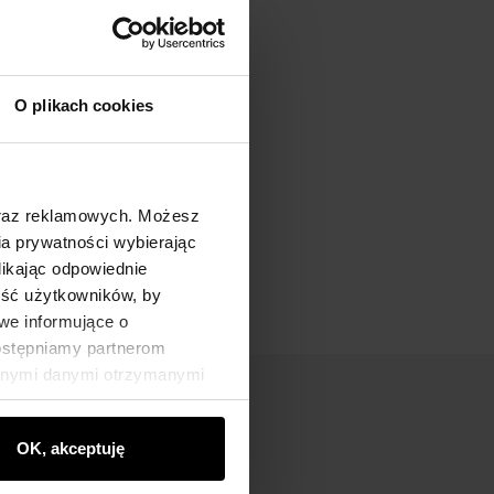
O plikach cookies
oraz reklamowych. Możesz
a prywatności wybierając
likając odpowiednie
ność użytkowników, by
we informujące o
dostępniamy partnerom
innymi danymi otrzymanymi
OK, akceptuję
nik