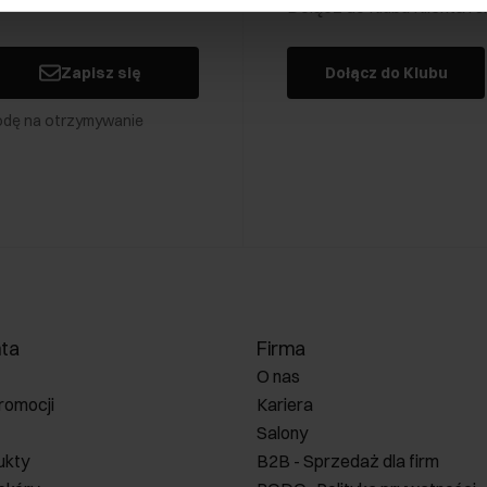
Dołącz do Klubu Klienta i
Zapisz się
Dołącz do Klubu
odę na otrzymywanie
nta
Firma
O nas
romocji
Kariera
Salony
ukty
B2B - Sprzedaż dla firm