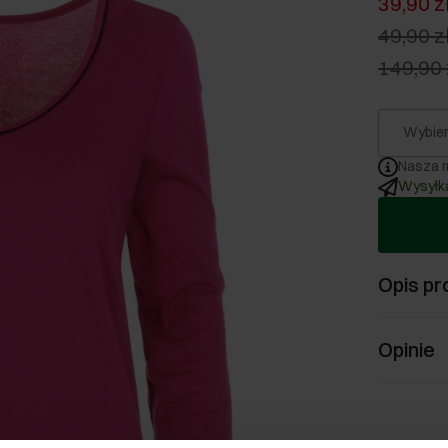
39,90 z
49,90 z
149,90 
Wybier
Nasza m
Wysyłka
Opis pr
Opinie