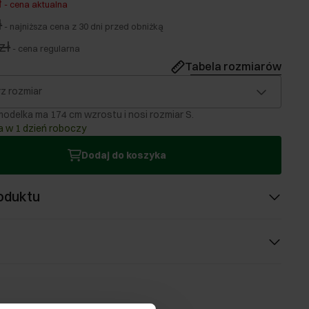
ł
-
cena aktualna
ł
-
najniższa cena z 30 dni przed obniżką
zł
-
cena regularna
Tabela rozmiarów
z rozmiar
odelka ma 174 cm wzrostu i nosi rozmiar S.
 w 1 dzień roboczy
Dodaj do koszyka
oduktu