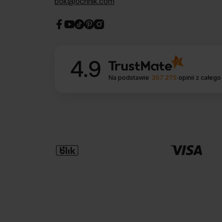
bok@ochnik.com
4.9
Na podstawie
357 275
opinii
z całego