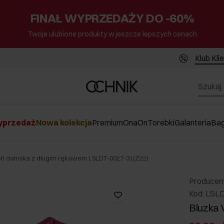
FINAŁ WYPRZEDAŻY DO -60%
Twoje ulubione produkty w jeszcze lepszych cenach
Klub Kli
przedaż
Nowa kolekcja
Premium
Ona
On
Torebki
Galanteria
Ba
olt damska z długim rękawem LSLDT-0027-31(Z22)
Producen
Kod: LSL
Bluzka 