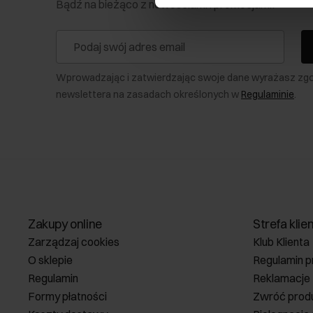
Bądź na bieżąco z nowościami i promocjami!
Wprowadzając i zatwierdzając swoje dane wyrażasz zg
newslettera na zasadach określonych w
Regulaminie
.
Zakupy online
Strefa klie
Zarządzaj cookies
Klub Klienta
O sklepie
Regulamin p
Regulamin
Reklamacje
Formy płatności
Zwróć prod