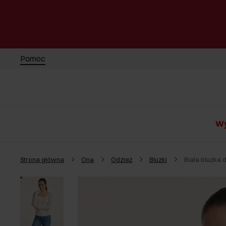
Pomoc
Wy
Strona główna
Ona
Odzież
Bluzki
Biała bluzka