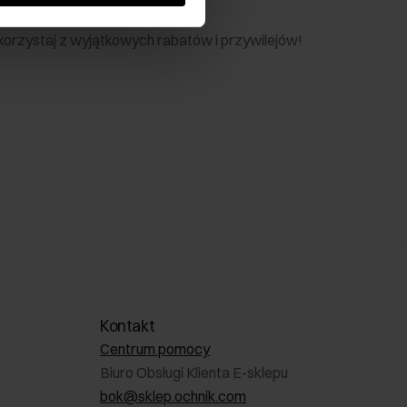
nik
 skorzystaj z wyjątkowych rabatów i przywilejów!
Kontakt
Centrum pomocy
Biuro Obsługi Klienta E-sklepu
bok@sklep.ochnik.com