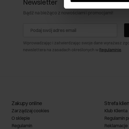
Newsletter
Bądź na bieżąco z nowościami i promocjami!
Wprowadzając i zatwierdzając swoje dane wyrażasz zg
newslettera na zasadach określonych w
Regulaminie
.
Zakupy online
Strefa klie
Zarządzaj cookies
Klub Klienta
O sklepie
Regulamin p
Regulamin
Reklamacje