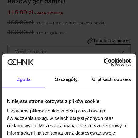
Beżowy golf damski
119,90 zł
-
cena aktualna
199,90 zł
-
najniższa cena z 30 dni przed obniżką
199,90 zł
-
cena regularna
Tabela rozmiarów
Wybierz rozmiar
Nasza modelka ma 174 cm wzrostu i nosi rozmiar XS.
Opis produktu
Zgoda
Szczegóły
O plikach cookies
Opinie
Niniejsza strona korzysta z plików cookie
Używamy plików cookie w celu prawidłowego
świadczenia usług, w celach statystycznych oraz
reklamowych. Możesz zapoznać się ze szczegółowymi
informacjami na ten temat oraz dostosować swoje