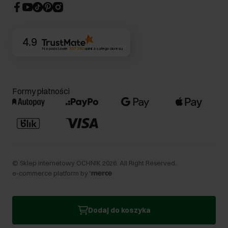
CSR
Kontakt
4.9
Na podstawie
357 290
opinii
z całego okresu
Formy płatności
©
Sklep internetowy OCHNIK
2026
. All Right Reserved.
e-commerce platform by
Dodaj do koszyka