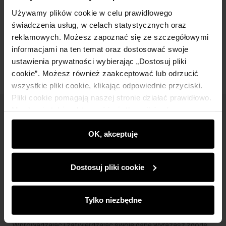
Skład i wymiary
Używamy plików cookie w celu prawidłowego
świadczenia usług, w celach statystycznych oraz
reklamowych. Możesz zapoznać się ze szczegółowymi
Opinie
informacjami na ten temat oraz dostosować swoje
ustawienia prywatności wybierając „Dostosuj pliki
cookie”. Możesz również zaakceptować lub odrzucić
wszystkie pliki cookie, klikając odpowiednie przyciski.
Pliki cookie pomagają naszej stronie działać prawidłowo.
Monitorują także aktywność użytkowników, by
Newsletter
wyświetlać im dopasowane do ich preferencji treści,
rekomendacje oraz komunikaty reklamowe informujące o
OK, akceptuję
Bądź na bieżąco z nowościami i promocjami!
najnowszych promocjach w e-sklepie. Informacje o tym,
jak korzystasz z naszej witryny, udostępniamy
Dostosuj pliki cookie
partnerom społecznościowym, reklamowym i
analitycznym. Partnerzy mogą połączyć te informacje z
innymi danymi otrzymanymi od Ciebie lub uzyskanymi
Zapisz się
Tylko niezbędne
podczas korzystania z ich usług.
Wprowadzając i zatwierdzając swoje dane wyrażasz zgodę