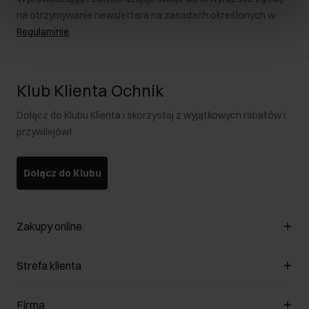
na otrzymywanie newslettera na zasadach określonych w
Regulaminie
.
Klub Klienta Ochnik
Dołącz do Klubu Klienta i skorzystaj z wyjątkowych rabatów i
przywilejów!
Dołącz do Klubu
Zakupy online
Zarządzaj cookies
Strefa klienta
O sklepie
Regulamin
Klub Klienta
Firma