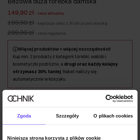
Beżowa duża torebka damska
149,90 zł
-
cena aktualna
199,90 zł
-
najniższa cena z 30 dni przed obniżką
299,90 zł
-
cena regularna
Więcej produktów = więcej oszczędności!
Kup min. 2 produkty z kategorii torebki, walizki i
kosmetyczki podróżne, a
drugi oraz każdy kolejny
otrzymasz 30% taniej
. Rabat naliczy się
automatycznie w koszyku.
Wysyłka w 1 dzień roboczy
Opis produktu
Zgoda
Szczegóły
O plikach cookies
Szczegóły
Niniejsza strona korzysta z plików cookie