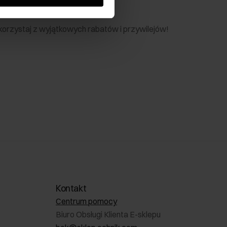
nik
 skorzystaj z wyjątkowych rabatów i przywilejów!
Kontakt
Centrum pomocy
Biuro Obsługi Klienta E-sklepu