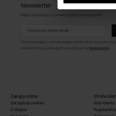
Newsletter
Bądź na bieżąco z nowościami i promocjami!
Wprowadzając i zatwierdzając swoje dane wyrażasz zg
newslettera na zasadach określonych w
Regulaminie
.
Zakupy online
Strefa klie
Zarządzaj cookies
Klub Klienta
O sklepie
Regulamin p