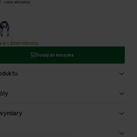
ł
-
cena aktualna
 w 1 dzień roboczy
Dodaj do koszyka
oduktu
óły
 wymiary