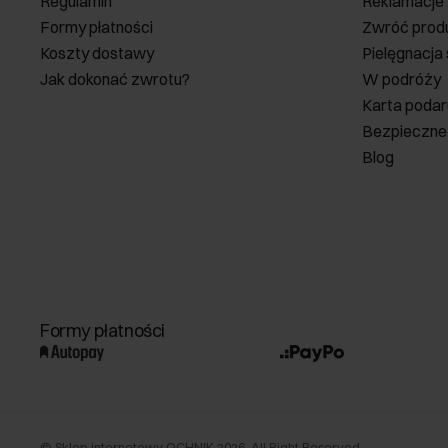
Regulamin
Reklamacje
Formy płatności
Zwróć prod
Koszty dostawy
Pielęgnacja
Jak dokonać zwrotu?
W podróży
Karta poda
Bezpieczne
Blog
Formy płatności
©
Sklep internetowy OCHNIK
2026
. All Right Reserved.