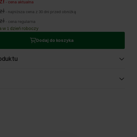
zł
-
cena aktualna
zł
-
najniższa cena z 30 dni przed obniżką
zł
-
cena regularna
 w 1 dzień roboczy
Dodaj do koszyka
oduktu