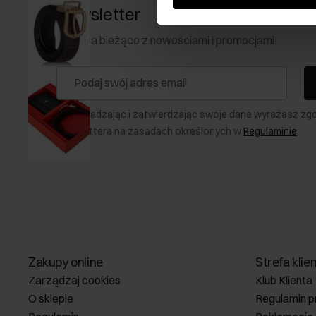
Newsletter
Bądź na bieżąco z nowościami i promocjami!
Wprowadzając i zatwierdzając swoje dane wyrażasz zg
newslettera na zasadach określonych w
Regulaminie
.
Zakupy online
Strefa klie
Zarządzaj cookies
Klub Klienta
O sklepie
Regulamin p