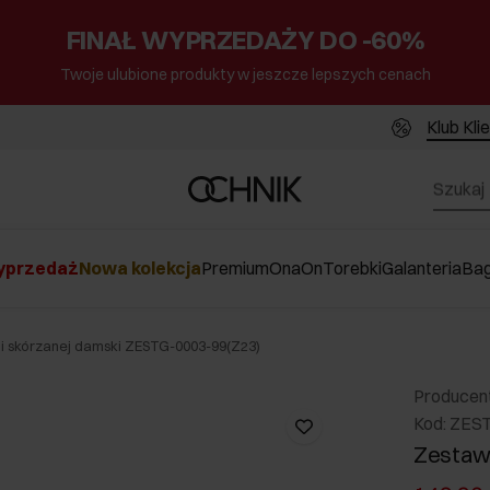
FINAŁ WYPRZEDAŻY DO -60%
Twoje ulubione produkty w jeszcze lepszych cenach
Klub Kli
przedaż
Nowa kolekcja
Premium
Ona
On
Torebki
Galanteria
Ba
ii skórzanej damski ZESTG-0003-99(Z23)
Producen
Kod: ZES
Zestaw 