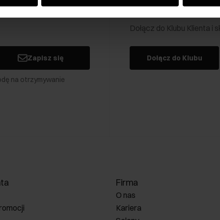
Klub Klienta Och
Dołącz do Klubu Klienta i
Zapisz się
Dołącz do Klubu
odę na otrzymywanie
nta
Firma
O nas
romocji
Kariera