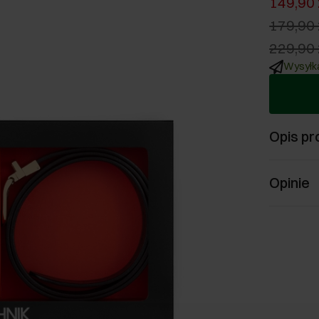
149,90 
179,90 
229,90 
Wysyłka
Opis pr
Opinie