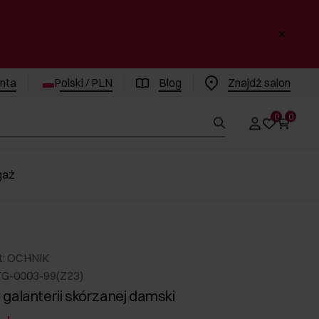
enta
Polski / PLN
Blog
Znajdż salon
0
0
gaż
t: OCHNIK
TG-0003-99(Z23)
galanterii skórzanej damski