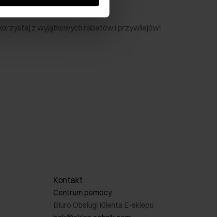
nik
 skorzystaj z wyjątkowych rabatów i przywilejów!
Kontakt
Centrum pomocy
Biuro Obsługi Klienta E-sklepu