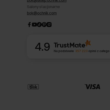
bok@sklep.ochnik.com
Salony stacjonarne
bok@ochnik.com
4.9
Na podstawie
357 223
opinii
z całego