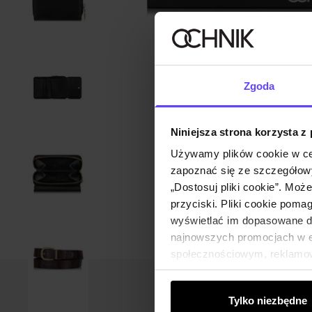
Zgoda
Niniejsza strona korzysta z
Używamy plików cookie w ce
zapoznać się ze szczegółowy
„Dostosuj pliki cookie”. Moż
przyciski. Pliki cookie poma
wyświetlać im dopasowane do
najnowszych promocjach w e-
społecznościowym, reklamow
od Ciebie lub uzyskanymi po
Tylko niezbędne