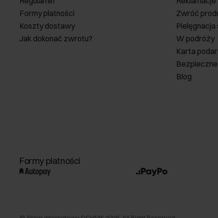
Regulamin
Reklamacje
Formy płatności
Zwróć prod
Koszty dostawy
Pielęgnacja
Jak dokonać zwrotu?
W podróży
Karta poda
Bezpieczne
Blog
Formy płatności
©
Sklep internetowy OCHNIK
2026
. All Right Reserved.