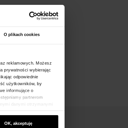
O plikach cookies
oraz reklamowych. Możesz
a prywatności wybierając
likając odpowiednie
ność użytkowników, by
we informujące o
dostępniamy partnerom
innymi danymi otrzymanymi
OK, akceptuję