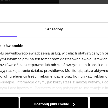
Szczegóły
 plików cookie
lu prawidłowego świadczenia usług, w celach statystycznych 
mi informacjami na ten temat oraz dostosować swoje ustawieni
esz również zaakceptować lub odrzucić wszystkie pliki cookie, k
gają naszej stronie działać prawidłowo. Monitorują także aktyw
 ich preferencji treści, rekomendacje oraz komunikaty reklamo
sklepie. Informacje o tym, jak korzystasz z naszej witryny, u
ym i analitycznym. Partnerzy mogą połączyć te informacje z 
dczas korzystania z ich usług.
Dostosuj pliki cookie