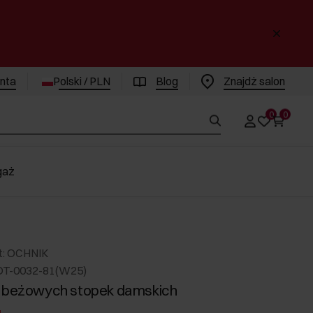
enta
Polski / PLN
Blog
Znajdż salon
0
0
gaż
t: OCHNIK
DT-0032-81(W25)
k beżowych stopek damskich