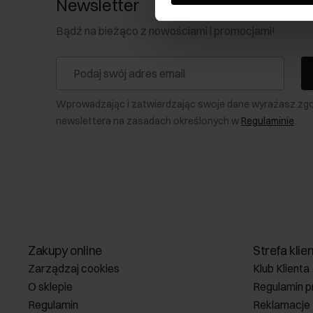
Newsletter
Bądź na bieżąco z nowościami i promocjami!
Wprowadzając i zatwierdzając swoje dane wyrażasz zg
newslettera na zasadach określonych w
Regulaminie
.
Zakupy online
Strefa klie
Zarządzaj cookies
Klub Klienta
O sklepie
Regulamin p
Regulamin
Reklamacje