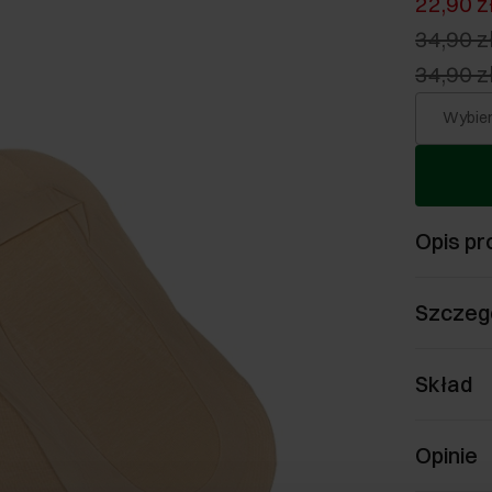
22,90 z
34,90 z
34,90 z
Wybier
Opis pr
Szczeg
Skład
Opinie