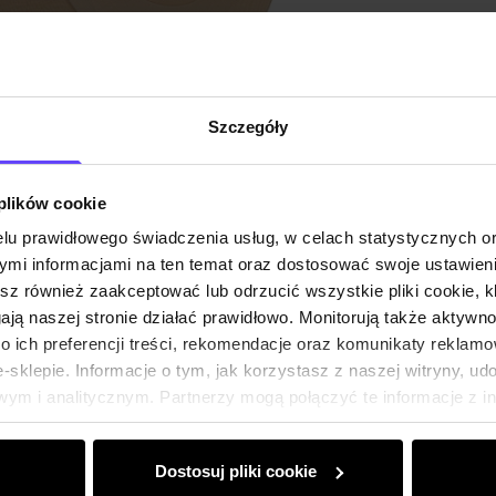
Szczegóły
 plików cookie
lu prawidłowego świadczenia usług, w celach statystycznych 
mi informacjami na ten temat oraz dostosować swoje ustawieni
esz również zaakceptować lub odrzucić wszystkie pliki cookie, k
gają naszej stronie działać prawidłowo. Monitorują także aktyw
 ich preferencji treści, rekomendacje oraz komunikaty reklamo
sklepie. Informacje o tym, jak korzystasz z naszej witryny, u
ym i analitycznym. Partnerzy mogą połączyć te informacje z 
dczas korzystania z ich usług.
Dostosuj pliki cookie