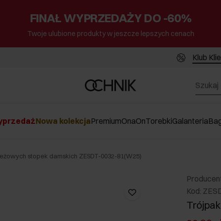
FINAŁ WYPRZEDAŻY DO -60%
Twoje ulubione produkty w jeszcze lepszych cenach
Klub Kli
przedaż
Nowa kolekcja
Premium
Ona
On
Torebki
Galanteria
Ba
beżowych stopek damskich ZESDT-0032-81(W25)
Producen
Kod: ZES
Trójpa