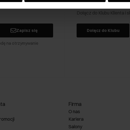
Klub Klienta Och
Dołącz do Klubu Klienta i
Zapisz się
Dołącz do Klubu
odę na otrzymywanie
nta
Firma
O nas
romocji
Kariera
Salony