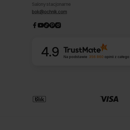
Salony stacjonarne
bok@ochnik.com
4.9
Na podstawie
356 860
opinii
z całego