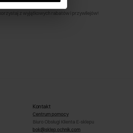
nik
 skorzystaj z wyjątkowych rabatów i przywilejów!
Kontakt
Centrum pomocy
Biuro Obsługi Klienta E-sklepu
bok@sklep.ochnik.com