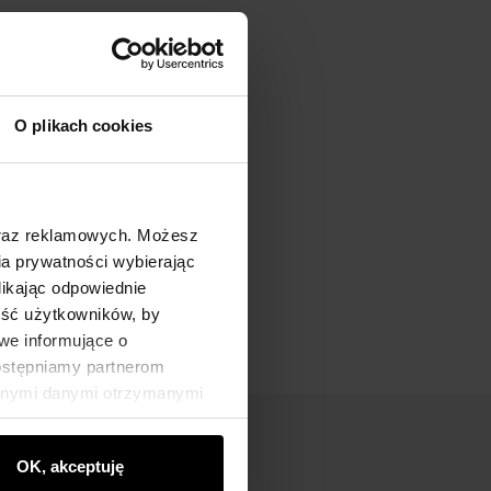
O plikach cookies
oraz reklamowych. Możesz
a prywatności wybierając
likając odpowiednie
ność użytkowników, by
we informujące o
dostępniamy partnerom
innymi danymi otrzymanymi
OK, akceptuję