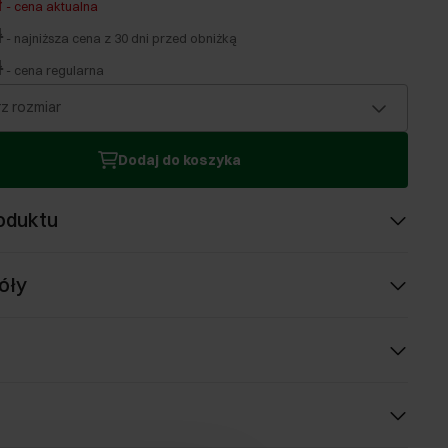
ł
-
cena aktualna
ł
-
najniższa cena z 30 dni przed obniżką
ł
-
cena regularna
z rozmiar
Dodaj do koszyka
oduktu
óły