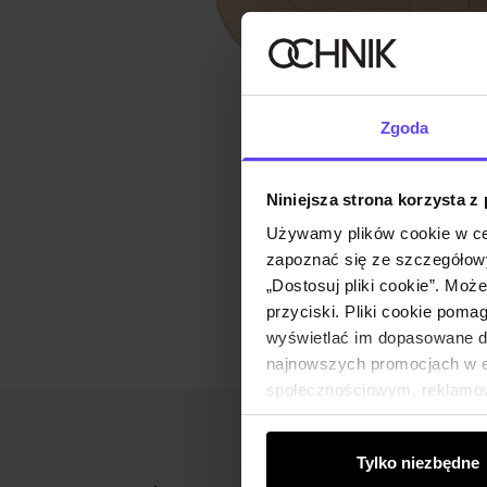
Zgoda
Niniejsza strona korzysta z
Używamy plików cookie w ce
zapoznać się ze szczegółowy
„Dostosuj pliki cookie”. Moż
przyciski. Pliki cookie poma
wyświetlać im dopasowane do
najnowszych promocjach w e-
społecznościowym, reklamow
od Ciebie lub uzyskanymi po
Tylko niezbędne