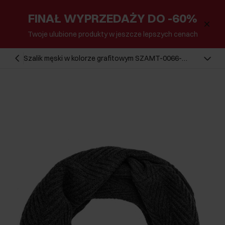
FINAŁ WYPRZEDAŻY DO -60%
Twoje ulubione produkty w jeszcze lepszych cenach
Szalik męski w kolorze grafitowym SZAMT-0066-
99(Z25)