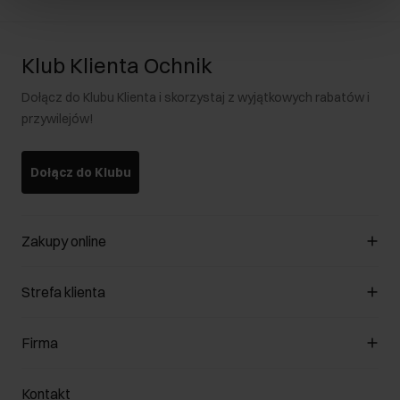
Klub Klienta Ochnik
Dołącz do Klubu Klienta i skorzystaj z wyjątkowych rabatów i
przywilejów!
Dołącz do Klubu
Zakupy online
Zarządzaj cookies
Strefa klienta
O sklepie
Regulamin
Klub Klienta
Firma
Formy płatności
Regulamin promocji
Koszty dostawy
Reklamacje
O nas
Jak dokonać zwrotu?
Kontakt
Zwróć produkty