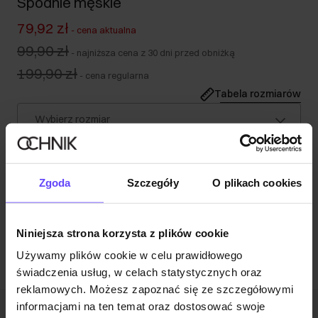
Spodnie męskie
79,92 zł
-
cena aktualna
99,90 zł
-
najniższa cena z 30 dni przed obniżką
199,90 zł
-
cena regularna
Tabela rozmiarów
Wybierz rozmiar
Nasz model ma 192 cm wzrostu i nosi rozmiar 32.
Opis produktu
Zgoda
Szczegóły
O plikach cookies
Opinie
Niniejsza strona korzysta z plików cookie
Używamy plików cookie w celu prawidłowego
świadczenia usług, w celach statystycznych oraz
reklamowych. Możesz zapoznać się ze szczegółowymi
informacjami na ten temat oraz dostosować swoje