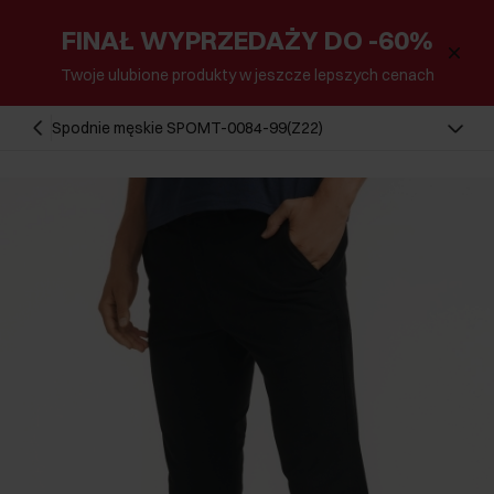
FINAŁ WYPRZEDAŻY DO -60%
Twoje ulubione produkty w jeszcze lepszych cenach
Spodnie męskie SPOMT-0084-99(Z22)