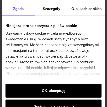
Powiadom o dostępności
Zgoda
Szczegóły
O plikach cookies
Niniejsza strona korzysta z plików cookie
Opis produktu
Używamy plików cookie w celu prawidłowego
świadczenia usług, w celach statystycznych oraz
Szczegóły
reklamowych. Możesz zapoznać się ze szczegółowymi
informacjami na ten temat oraz dostosować swoje
ustawienia prywatności wybierając „Dostosuj pliki
Skład i wymiary
cookie”. Możesz również zaakceptować lub odrzucić
wszystkie pliki cookie, klikając odpowiednie przyciski.
Pliki cookie pomagają naszej stronie działać prawidłowo.
Opinie
Monitorują także aktywność użytkowników, by
wyświetlać im dopasowane do ich preferencji treści,
rekomendacje oraz komunikaty reklamowe informujące o
OK, akceptuję
najnowszych promocjach w e-sklepie. Informacje o tym,
jak korzystasz z naszej witryny, udostępniamy
Dostosuj pliki cookie