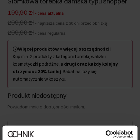
Słomkowa torebka damska typu shopper
199,90 zł
-
cena aktualna
299,90 zł
-
najniższa cena z 30 dni przed obniżką
299,90 zł
-
cena regularna
Więcej produktów = więcej oszczędności!
Kup min. 2 produkty z kategorii torebki, walizki i
kosmetyczki podróżne, a
drugi oraz każdy kolejny
otrzymasz 30% taniej
. Rabat naliczy się
automatycznie w koszyku.
Produkt niedostępny
Powiadom mnie o dostępności mailem.
Twój adres email