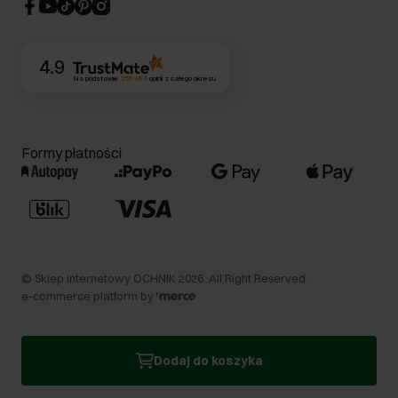
CSR
Kontakt
4.9
Na podstawie
356 984
opinii
z całego okresu
Formy płatności
©
Sklep internetowy OCHNIK
2026
. All Right Reserved.
e-commerce platform by
Dodaj do koszyka