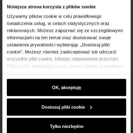
Szczegóły
Niniejsza strona korzysta z plików cookie
Używamy plików cookie w celu prawidłowego
Skład i wymiary
świadczenia usług, w celach statystycznych oraz
reklamowych. Możesz zapoznać się ze szczegółowymi
informacjami na ten temat oraz dostosować swoje
Opinie
ustawienia prywatności wybierając „Dostosuj pliki
cookie”. Możesz również zaakceptować lub odrzucić
wszystkie pliki cookie, klikając odpowiednie przyciski.
Pliki cookie pomagają naszej stronie działać prawidłowo.
Monitorują także aktywność użytkowników, by
wyświetlać im dopasowane do ich preferencji treści,
Newsletter
rekomendacje oraz komunikaty reklamowe informujące o
OK, akceptuję
najnowszych promocjach w e-sklepie. Informacje o tym,
Bądź na bieżąco z nowościami i promocjami!
jak korzystasz z naszej witryny, udostępniamy
Dostosuj pliki cookie
partnerom społecznościowym, reklamowym i
analitycznym. Partnerzy mogą połączyć te informacje z
innymi danymi otrzymanymi od Ciebie lub uzyskanymi
Tylko niezbędne
podczas korzystania z ich usług.