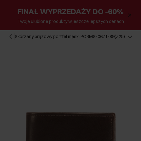
FINAŁ WYPRZEDAŻY DO -60%
Twoje ulubione produkty w jeszcze lepszych cenach
Skórzany brązowy portfel męski PORMS-0671-89(Z25)