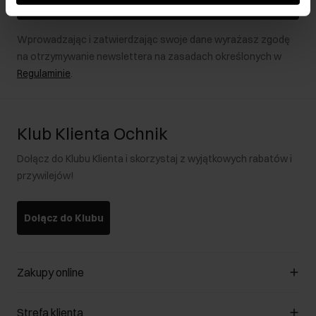
Zapisz się
Wprowadzając i zatwierdzając swoje dane wyrażasz zgodę
na otrzymywanie newslettera na zasadach określonych w
Regulaminie
.
Klub Klienta Ochnik
Dołącz do Klubu Klienta i skorzystaj z wyjątkowych rabatów i
przywilejów!
Dołącz do Klubu
Zakupy online
Zarządzaj cookies
Strefa klienta