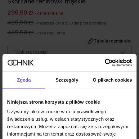
Skórzane tenisówki męskie
299,90 zł
-
cena aktualna
429,90 zł
-
najniższa cena z 30 dni przed obniżką
429,90 zł
-
cena regularna
Tabela rozmiarów
Wybierz rozmiar
Wysyłka w 1 dzień roboczy
Opis produktu
Zgoda
Szczegóły
O plikach cookies
Opinie
Niniejsza strona korzysta z plików cookie
Używamy plików cookie w celu prawidłowego
świadczenia usług, w celach statystycznych oraz
reklamowych. Możesz zapoznać się ze szczegółowymi
informacjami na ten temat oraz dostosować swoje