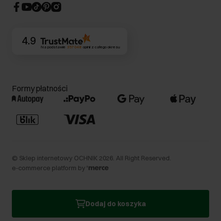
CSR
Kontakt
4.9
Na podstawie
357 048
opinii
z całego okresu
Formy płatności
©
Sklep internetowy OCHNIK
2026
. All Right Reserved.
e-commerce platform by
Dodaj do koszyka