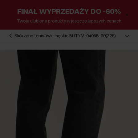
FINAŁ WYPRZEDAŻY DO -60%
Twoje ulubione produkty w jeszcze lepszych cenach
Skórzane tenisówki męskie BUTYM-0405B-99(Z25)