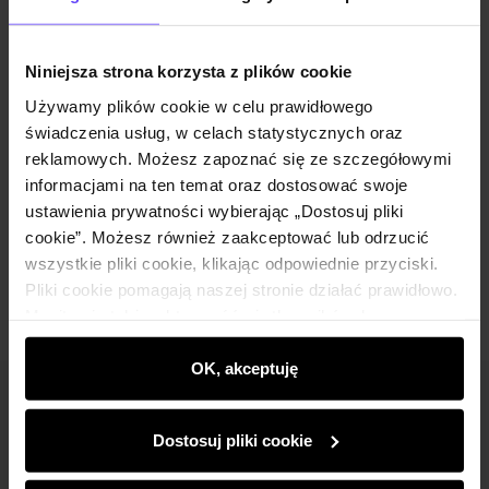
Opis produktu
Niniejsza strona korzysta z plików cookie
Używamy plików cookie w celu prawidłowego
Szczegóły
świadczenia usług, w celach statystycznych oraz
reklamowych. Możesz zapoznać się ze szczegółowymi
Skład i wymiary
informacjami na ten temat oraz dostosować swoje
ustawienia prywatności wybierając „Dostosuj pliki
cookie”. Możesz również zaakceptować lub odrzucić
Opinie
wszystkie pliki cookie, klikając odpowiednie przyciski.
Pliki cookie pomagają naszej stronie działać prawidłowo.
Monitorują także aktywność użytkowników, by
wyświetlać im dopasowane do ich preferencji treści,
rekomendacje oraz komunikaty reklamowe informujące o
OK, akceptuję
najnowszych promocjach w e-sklepie. Informacje o tym,
Newsletter
jak korzystasz z naszej witryny, udostępniamy
Dostosuj pliki cookie
partnerom społecznościowym, reklamowym i
Bądź na bieżąco z nowościami i promocjami!
analitycznym. Partnerzy mogą połączyć te informacje z