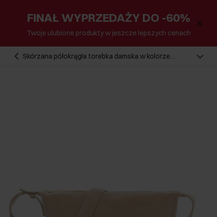
FINAŁ WYPRZEDAŻY DO -60%
Twoje ulubione produkty w jeszcze lepszych cenach
Skórzana półokrągła torebka damska w kolorze
beżowym TORES-1309-0B(W26)