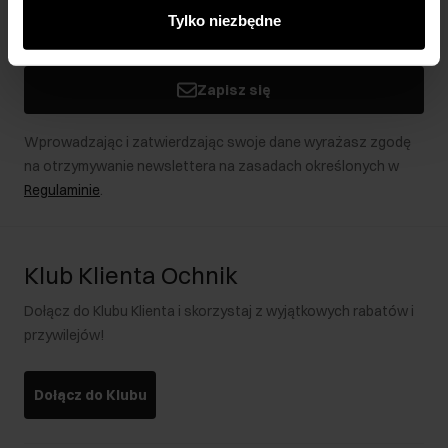
innymi danymi otrzymanymi od Ciebie lub uzyskanymi
Tylko niezbędne
podczas korzystania z ich usług.
Zapisz się
Wprowadzając i zatwierdzając swoje dane wyrażasz zgodę
na otrzymywanie newslettera na zasadach określonych w
Regulaminie
.
Klub Klienta Ochnik
Dołącz do Klubu Klienta i skorzystaj z wyjątkowych rabatów i
przywilejów!
Dołącz do Klubu