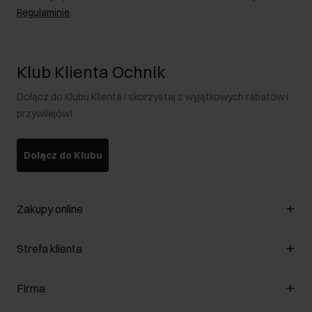
Regulaminie
.
Klub Klienta Ochnik
Dołącz do Klubu Klienta i skorzystaj z wyjątkowych rabatów i
przywilejów!
Dołącz do Klubu
Zakupy online
Zarządzaj cookies
Strefa klienta
O sklepie
Regulamin
Klub Klienta
Firma
Formy płatności
Regulamin promocji
Koszty dostawy