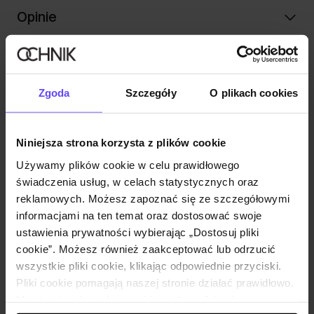
Opinie
Zestaw
Zgoda
Szczegóły
O plikach cookies
Torebka damska bordowa TOREC-0205D-
49(Z24)
69,90 zł
Niniejsza strona korzysta z plików cookie
99,90 zł
-
najniższa cena z 30 dni przed obniżką
Używamy plików cookie w celu prawidłowego
świadczenia usług, w celach statystycznych oraz
Dodaj do koszyka
reklamowych. Możesz zapoznać się ze szczegółowymi
informacjami na ten temat oraz dostosować swoje
ustawienia prywatności wybierając „Dostosuj pliki
Czarny sweter damski SWEDT-0211-
cookie”. Możesz również zaakceptować lub odrzucić
99(Z25)
wszystkie pliki cookie, klikając odpowiednie przyciski.
69,90 zł
Pliki cookie pomagają naszej stronie działać prawidłowo.
119,90 zł
-
najniższa cena z 30 dni przed
Monitorują także aktywność użytkowników, by
obniżką