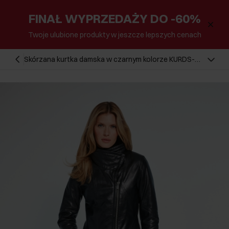
FINAŁ WYPRZEDAŻY DO -60%
Twoje ulubione produkty w jeszcze lepszych cenach
Skórzana kurtka damska w czarnym kolorze KURDS-
0501-5491(Z24)