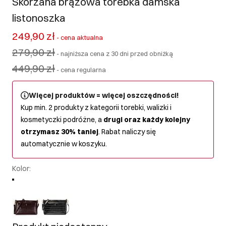
Skórzana brązowa torebka damska
listonoszka
249,90 zł
-
cena aktualna
279,90 zł
-
najniższa cena z 30 dni przed obniżką
449,90 zł
-
cena regularna
Więcej produktów = więcej oszczędności!
Kup min. 2 produkty z kategorii torebki, walizki i
kosmetyczki podróżne, a
drugi oraz każdy kolejny
otrzymasz 30% taniej
. Rabat naliczy się
automatycznie w koszyku.
Kolor
: