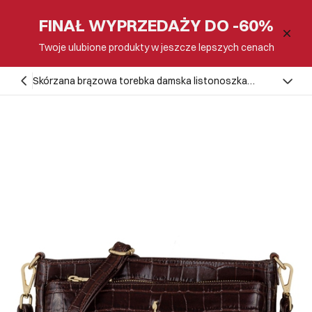
FINAŁ WYPRZEDAŻY DO -60%
Twoje ulubione produkty w jeszcze lepszych cenach
Skórzana brązowa torebka damska listonoszka
TORES-0940D-89(W25)