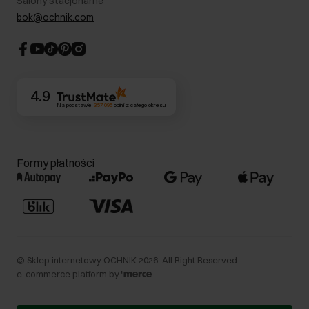
Salony stacjonarne
Blog
Dla akcjonariuszy
bok@ochnik.com
Strategia podatkowa
CSR
Kontakt
4.9
Na podstawie
357 095
opinii
z całego okresu
Formy płatności
©
Sklep internetowy OCHNIK
2026
. All Right Reserved.
e-commerce platform by