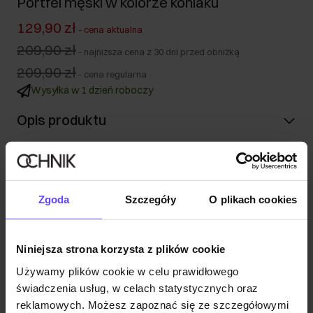
Portfel męski w kolorze koniaku
129,90 zł
-
cena aktualna
209,90 zł
-
najniższa cena z 30 dni przed obniżką
209,90 zł
-
cena regularna
Wysyłka w 1 dzień roboczy
Opis produktu
Szczegóły
Zgoda
Szczegóły
O plikach cookies
Skład i wymiary
Niniejsza strona korzysta z plików cookie
Opinie
Używamy plików cookie w celu prawidłowego
świadczenia usług, w celach statystycznych oraz
reklamowych. Możesz zapoznać się ze szczegółowymi