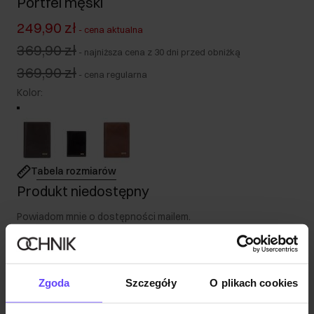
Portfel męski
249,90 zł
-
cena aktualna
369,90 zł
-
najniższa cena z 30 dni przed obniżką
369,90 zł
-
cena regularna
Kolor
:
Tabela rozmiarów
Produkt niedostępny
Powiadom mnie o dostępności mailem.
Twój adres email
Zgoda
Szczegóły
O plikach cookies
Powiadom o dostępności