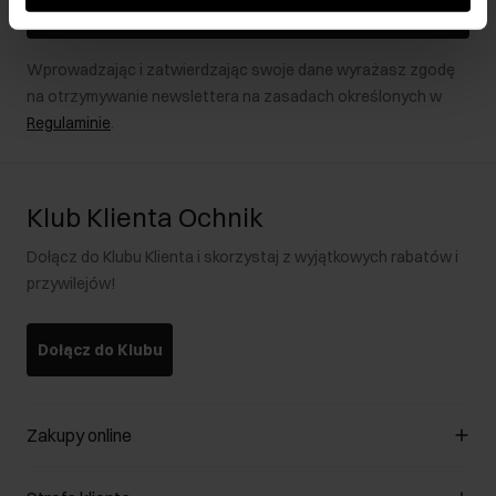
Zapisz się
Wprowadzając i zatwierdzając swoje dane wyrażasz zgodę
na otrzymywanie newslettera na zasadach określonych w
Regulaminie
.
Klub Klienta Ochnik
Dołącz do Klubu Klienta i skorzystaj z wyjątkowych rabatów i
przywilejów!
Dołącz do Klubu
Zakupy online
Zarządzaj cookies