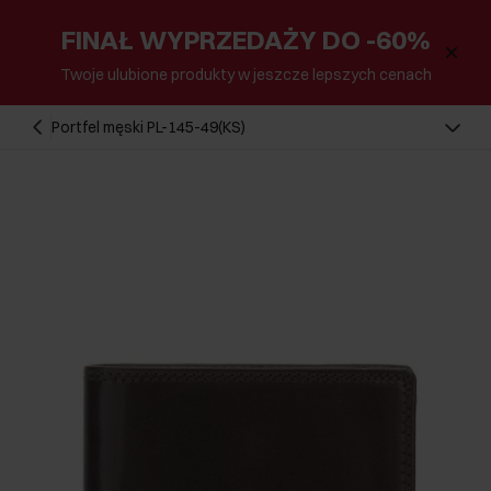
FINAŁ WYPRZEDAŻY DO -60%
Twoje ulubione produkty w jeszcze lepszych cenach
Portfel męski PL-145-49(KS)