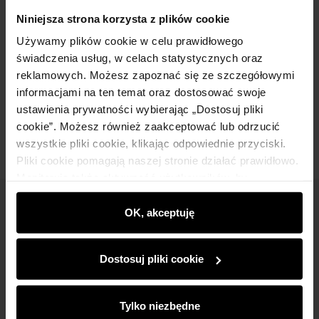
Niniejsza strona korzysta z plików cookie
Używamy plików cookie w celu prawidłowego
świadczenia usług, w celach statystycznych oraz
Opis produktu
reklamowych. Możesz zapoznać się ze szczegółowymi
informacjami na ten temat oraz dostosować swoje
Opinie
ustawienia prywatności wybierając „Dostosuj pliki
cookie”. Możesz również zaakceptować lub odrzucić
wszystkie pliki cookie, klikając odpowiednie przyciski.
Pliki cookie pomagają naszej stronie działać prawidłowo.
Monitorują także aktywność użytkowników, by
wyświetlać im dopasowane do ich preferencji treści,
Newsletter
rekomendacje oraz komunikaty reklamowe informujące o
OK, akceptuję
najnowszych promocjach w e-sklepie. Informacje o tym,
Bądź na bieżąco z nowościami i promocjami!
jak korzystasz z naszej witryny, udostępniamy
Dostosuj pliki cookie
partnerom społecznościowym, reklamowym i
analitycznym. Partnerzy mogą połączyć te informacje z
innymi danymi otrzymanymi od Ciebie lub uzyskanymi
Tylko niezbędne
podczas korzystania z ich usług.