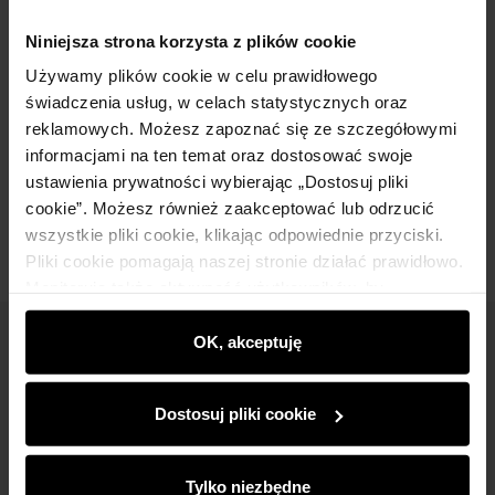
Niniejsza strona korzysta z plików cookie
Szczegóły
Używamy plików cookie w celu prawidłowego
świadczenia usług, w celach statystycznych oraz
Skład
reklamowych. Możesz zapoznać się ze szczegółowymi
informacjami na ten temat oraz dostosować swoje
ustawienia prywatności wybierając „Dostosuj pliki
Opinie
cookie”. Możesz również zaakceptować lub odrzucić
wszystkie pliki cookie, klikając odpowiednie przyciski.
Pliki cookie pomagają naszej stronie działać prawidłowo.
Monitorują także aktywność użytkowników, by
wyświetlać im dopasowane do ich preferencji treści,
rekomendacje oraz komunikaty reklamowe informujące o
OK, akceptuję
Newsletter
najnowszych promocjach w e-sklepie. Informacje o tym,
jak korzystasz z naszej witryny, udostępniamy
Bądź na bieżąco z nowościami i promocjami!
Dostosuj pliki cookie
partnerom społecznościowym, reklamowym i
analitycznym. Partnerzy mogą połączyć te informacje z
innymi danymi otrzymanymi od Ciebie lub uzyskanymi
Tylko niezbędne