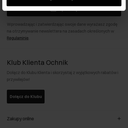
podczas korzystania z ich usług.
Zapisz się
Wprowadzając i zatwierdzając swoje dane wyrażasz zgodę
na otrzymywanie newslettera na zasadach określonych w
Regulaminie
.
Klub Klienta Ochnik
Dołącz do Klubu Klienta i skorzystaj z wyjątkowych rabatów i
przywilejów!
Dołącz do Klubu
Zakupy online