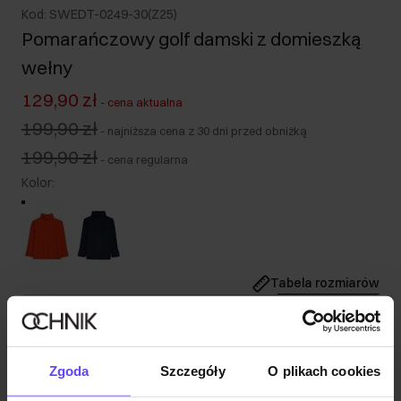
Kod: SWEDT-0249-30(Z25)
Pomarańczowy golf damski z domieszką
wełny
129,90 zł
-
cena aktualna
199,90 zł
-
najniższa cena z 30 dni przed obniżką
199,90 zł
-
cena regularna
Kolor
:
Tabela rozmiarów
Wybierz rozmiar
Nasza modelka ma 177 cm wzrostu i nosi rozmiar S.
Zgoda
Szczegóły
O plikach cookies
Opis produktu